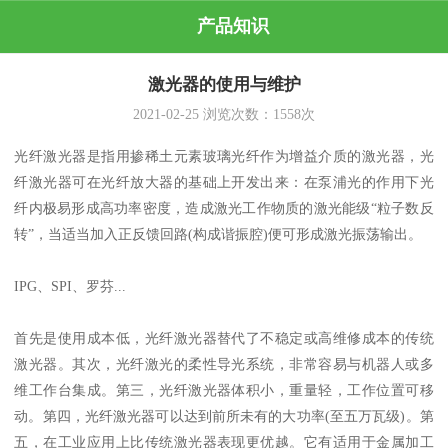
产品知识
激光器的使用与维护
2021-02-25
浏览次数：
1558
次
光纤激光器是指用掺稀土元素玻璃光纤作为增益介质的激光器，光
纤激光器可在光纤放大器的基础上开发出来：在泵浦光的作用下光
纤内极易形成高功率密度，造成激光工作物质的激光能级“粒子数反
转”，当适当加入正反馈回路(构成谐振腔)便可形成激光振荡输出。
IPG、SPI、罗芬...
首先是使用成本低，光纤激光器替代了不稳定或高维修成本的传统
激光器。其次，光纤激光的柔性导光系统，非常容易与机器人或多
维工作台集成。第三，光纤激光器体积小，重量轻，工作位置可移
动。第四，光纤激光器可以达到前所未有的大功率(至五万瓦级)。第
五，在工业应用上比传统激光器表现更优越。它有适用于金属加工