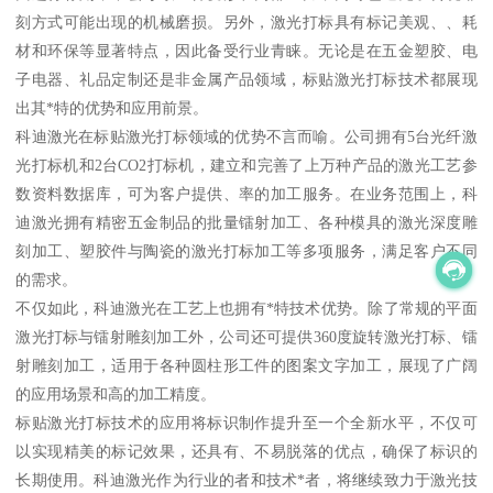
刻方式可能出现的机械磨损。另外，激光打标具有标记美观、、耗
材和环保等显著特点，因此备受行业青睐。无论是在五金塑胶、电
子电器、礼品定制还是非金属产品领域，标贴激光打标技术都展现
出其*特的优势和应用前景。
科迪激光在标贴激光打标领域的优势不言而喻。公司拥有5台光纤激
光打标机和2台CO2打标机，建立和完善了上万种产品的激光工艺参
数资料数据库，可为客户提供、率的加工服务。在业务范围上，科
迪激光拥有精密五金制品的批量镭射加工、各种模具的激光深度雕
刻加工、塑胶件与陶瓷的激光打标加工等多项服务，满足客户不同
的需求。
不仅如此，科迪激光在工艺上也拥有*特技术优势。除了常规的平面
激光打标与镭射雕刻加工外，公司还可提供360度旋转激光打标、镭
射雕刻加工，适用于各种圆柱形工件的图案文字加工，展现了广阔
的应用场景和高的加工精度。
标贴激光打标技术的应用将标识制作提升至一个全新水平，不仅可
以实现精美的标记效果，还具有、不易脱落的优点，确保了标识的
长期使用。科迪激光作为行业的者和技术*者，将继续致力于激光技