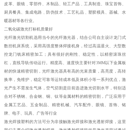
皮革、眼镜﹑零部件、木制品、轻工产品﹑工具制造、珠宝首饰、
厨具餐具、集成电路﹑防伪技术﹑工艺礼品﹑塑胶模具、器械、水
暖器材等各行业。
二氧化碳激光打标机质量好
光纤激光切割机选用当今的光纤激光器，结合公司自主设计龙门式
数控机床系统，采用高强度整体焊接机身，经过高温退火、大型数
控龙门铣床精密加工；具有很好的刚性、稳定性，以精密滚珠丝
杠，直线导轨传动运行。精度高、速度快主要针对3MM以下金属板
材的快速精密切割，光纤激光器具有高的光束质量，高亮度，高转
换率，免维护，稳定可靠等运转成本低及体积小等一系列优点，激
光产生不需发生气体，空气切割是目前选进激光切割水平，特别适
合对不锈钢、合金钢、铜、钛等金属材料的精密切割，广泛应用于
金属工艺品、五金制品、精密机械、汽车配件、眼镜、首饰、铭
牌、电子、玩具、广告等行业
激光焊接塑料的方法可分为非接触激光焊接和激光透射焊接，这里