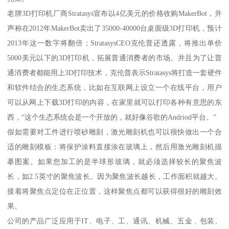
老牌3D打印机厂商Stratasys宣布以4亿美元的价格收购MakerBot，并
声称在2012年MakerBot卖出了35000-40000台桌面级3D打印机，预计
2013年这一数字将翻倍；StratasysCEO克伦普还透露，将推出单价
5000美元以下的3D打印机，拓展普通消费者的市场。并且为了让普
通消费者都能用上3D打印技术，克伦普表示Stratasys将打造一套硬件
和软件结合的生态系统，比如在互联网上设立一个在线平台，用户
可以从网上下载3D打印的内容，在家里就可以打印各种有意思的东
西，“这个生态系统会是一个开放的，就好像谷歌的Andriod平台。”
假如需要对工件进行喷砂雕刻，激光雕刻机也可以很快做出一个合
适的雕刻模板：将保护涂料直接涂在玻璃上，然后用激光雕刻机描
摹图案。如果您加工的是半球形玻璃，就必须选择较长的聚焦波
长，如2.5英寸的聚焦波长。因为聚焦波长越长，工作面积就越大。
接着将聚焦点定位在正位置，这样聚焦点都可以获得很好的雕刻效
果。
公司的产品广泛应用于IT、电子、工、通讯、机械、五金﹑包装、