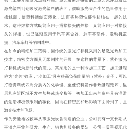
我们主要介绍激光透射焊接。激光透射焊接指的是激光束穿过透过
激光塑料到达吸收激光塑料的表面，借助激光束产生的热量作用于
接触面，使塑料接触面熔化，进而将热塑性部件粘结在一起的技
术。这种焊接方式既能应用于搭接接头的焊接，又能应用于对接接
头的焊接，也已逐渐应用于汽车离合器、刹车零部件、发动机盖
提、汽车车灯等的制造中。
在如今的精细加工范畴，因传统的激光打标机采用的是激光热加工
技术，精密度方面具无限制性的开展，在这样的背景下，紫外激光
打标机成为新时代的宠儿。其采用的是一种冷加工工艺，加工进程
称为“光蚀”效应，“冷加工”具有很高负荷能量的（紫外）光子，可以
打断资料或四周介质内的化学键。至使资料发作非热进程毁坏，里
层和左近区域不发生加热或热变形等，初加工出来的资料具有润滑
的边沿和极低限制的碳化，因而在精密度和热影响下面降到了，是
激光技术的飞跃。
作为安徽地区较早从事激光设备制造的企业，公司拥有一支长期从
事激光事业的研发、生产、销售和服务的团队，公司一贯重视现代