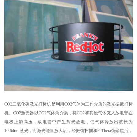
CO2二氧化碳激光打标机是利用CO2气体为工作介质的激光振镜打标
机。CO2激光器以CO2气体为介质，将CO2和其他气体充入放电管在
电极上加高压，放电管中产生辉光放电，使气体释放出波长为
10.64um激光，将激光能量放大后，经振镜扫描和F-Theta镜聚焦后，