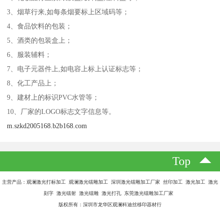
3、烟草行来,如每条烟要标上区域码等；
4、食品饮料的包装；
5、酒类的包装盒上；
6、服装辅料；
7、电子元器件上,如电容上标上认证标志等；
8、化工产品上；
9、建材上的标识PVC水管等；
10、厂家的LOGO标志文字信息等。
m.szkd2005168.b2b168.com
Top
主营产品：观澜激光打标加工 观澜激光镭雕加工 深圳激光镭雕加工厂家 丝印加工 激光加工 激光
刻字 激光镭射 激光镭雕 激光打孔 东莞激光镭雕加工厂家
版权所有：深圳市龙华区观澜科迪丝移印器材行