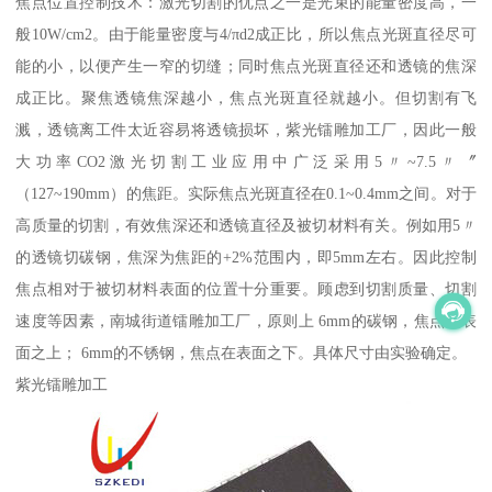
焦点位置控制技术：激光切割的优点之一是光束的能量密度高，一
般10W/cm2。由于能量密度与4/πd2成正比，所以焦点光斑直径尽可
能的小，以便产生一窄的切缝；同时焦点光斑直径还和透镜的焦深
成正比。聚焦透镜焦深越小，焦点光斑直径就越小。但切割有飞
溅，透镜离工件太近容易将透镜损坏，紫光镭雕加工厂，因此一般
大功率CO2激光切割工业应用中广泛采用5〃~7.5〃〞
（127~190mm）的焦距。实际焦点光斑直径在0.1~0.4mm之间。对于
高质量的切割，有效焦深还和透镜直径及被切材料有关。例如用5〃
的透镜切碳钢，焦深为焦距的+2%范围内，即5mm左右。因此控制
焦点相对于被切材料表面的位置十分重要。顾虑到切割质量、切割
速度等因素，南城街道镭雕加工厂，原则上 6mm的碳钢，焦点在表
面之上； 6mm的不锈钢，焦点在表面之下。具体尺寸由实验确定。
紫光镭雕加工