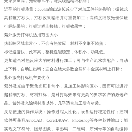
光束质量高，光斑非常小，能实现超精细标刻；
近乎的打标质量：355nm输出波长减少了对加工件的热影响；振镜式
高精度打标头，打标效果精细并可重复加工；高精度细致光斑保证
打标结果的；打标过程非接触，打标效果性；
紫外激光打标机适用范围大小
热影响区域非常小，不会有热效应，材料不变形不烧焦；
标记速度快，效率高，整机性能稳定，体积小，功耗低。
更加适合对热反应大的材料进行加工；可与生产流水线配合，自动
上下料，自动进出料；适合在绝大多数金属和非金属材料上打标；
紫外激光打标机主要优点
紫外激光由于聚焦光斑非常小，且加工热影响区小，因而可以进行
超精细打标、材料打标，是对打标效果有更高的要求客户的必选产
品。紫外激光除铜材质以外，几乎适合加工所有材质。
灵活便捷的操作系统：操作过程人性化，设备运行稳定性好；控制
软件可兼容AutoCAD、CorelDRAW、Photoshop等多种软件输出；能
实现文字符号、图形图象、条形码、二维码、序列号等的自动编排