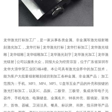
龙华激光打标加工厂，是一家从事各类金属、非金属等激光镭射雕
刻激光加工，,龙华打标│龙华激光打标│龙华打标加工│龙华激光镭
雕│龙华镭雕│龙华镭雕加工│龙华激光刻字│龙华激光加工│龙华激
光镭射│公司以服务大众，回报大众为经营宗旨，位于广东省深圳市
龙华大浪华荣工业区3栋4楼。本公司具有激光业界中的加工技术，
能为客户大批量镭射雕刻或切割加工各种金属、非金属产品； 加工
范围为：手机、MP3、MP4、MP5、U盘等五金产品的外壳和按键的
激光打标加工，以及IC、晶振、二极管、三极管、集成块等电子元
器件、手机电池、电脑键盘、金属名片、钟表外壳、眼镜架、装饰
片、首饰、器械、卫浴洁具、餐具、标识牌、吊牌、指示牌等产品