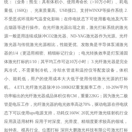
统：（业务：熊生：具有体积小、使用寿命长（>10万小时）、耗电
量低（160Q）、光束质量高、USB接口、支持WINXP等操作系统 2.
不受恶劣环境和气温变化影响；在停电状态下可使用蓄电池及汽车
点烟器等进行操作。在光纤激光器出现之前，激光打标系统的激光
源一般是用连续或脉冲CO2激光器、ND-YAG激光器作为光源。光纤
激光器与传统激光光源相比，性能更优、发散角是半导体泵浦激光
器的1/4（更适用精密、精细标记行业）；电光转换效率是灯泵浦固
体激光打标的1/10；其平均工作可达10万小时； 3.光纤激光器是完全
风冷式，不需要制冷机，冷却水管道和温控仪等配套设备，体积
小、能耗低，用户的使用成本大大低于使用传统激光光源的打标
机。 4.ETL光纤激光器脉冲10-100KHZ重复频率工作，10-20W平均
功率输出的光纤激光器成品体积仅有CM，重量22KG；因为激光二极
管是电压工作，光纤激光器的电光效率高达70%，驱动电源在停电状
态下可以使用ups电源支持，功耗仅160W. 20瓦光纤激光镭射机行业
应用及适用材料 应用于对深度、光滑度、精细度要求较高的领域，
如钟表、模具行业、位图打标 深圳大鹏激光科技有限公司激光打标