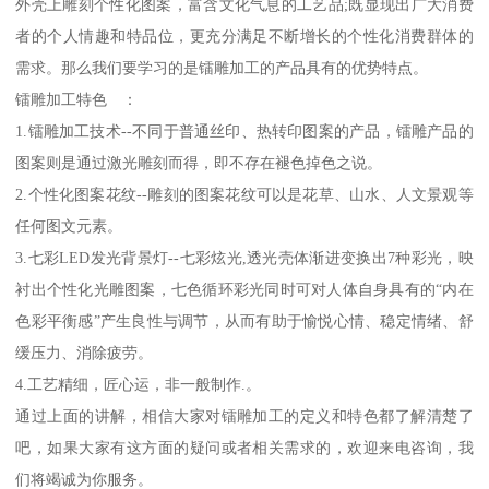
外壳上雕刻个性化图案，富含文化气息的工艺品;既显现出广大消费
者的个人情趣和特品位，更充分满足不断增长的个性化消费群体的
需求。那么我们要学习的是镭雕加工的产品具有的优势特点。
镭雕加工特色 ：
1.镭雕加工技术--不同于普通丝印、热转印图案的产品，镭雕产品的
图案则是通过激光雕刻而得，即不存在褪色掉色之说。
2.个性化图案花纹--雕刻的图案花纹可以是花草、山水、人文景观等
任何图文元素。
3.七彩LED发光背景灯--七彩炫光,透光壳体渐进变换出7种彩光，映
衬出个性化光雕图案，七色循环彩光同时可对人体自身具有的“内在
色彩平衡感”产生良性与调节，从而有助于愉悦心情、稳定情绪、舒
缓压力、消除疲劳。
4.工艺精细，匠心运，非一般制作.。
通过上面的讲解，相信大家对镭雕加工的定义和特色都了解清楚了
吧，如果大家有这方面的疑问或者相关需求的，欢迎来电咨询，我
们将竭诚为你服务。