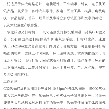
广泛适用于集成电路芯片、电脑配件、工业轴承、钟表、电子及通
讯产品、航天件、各种汽车零件、家电、五金工具、模具、电线电
缆、食品包装、首饰、烟草以及事等众多领域图形和文字的标记，
以及大批量生产线作业。
二氧化碳激光打标机：二氧化碳激光打标机采用进口封装CO2激光
器，配有德国高速扫描振镜和扩束聚焦系统，打标精度高、速度
快；ZJ-2626A激光器高度可升降调节，使用方便，可更换各种打标
幅面的镜片；连续工作时间长，标记清晰美观，软件功能强大，可
流水号标记，飞行打标；固定式激光打标设计、操作简单，完善的
上下抽风系统，工作环保安全；适用于各种皮、革、双色板、塑料
及各类固性材料。
工作原理
CO2激光打标机采用红外光波段,10.64μm的气体激光器，将CO2气体
充入高压放电管中产生辉光放电，使气体分子释放出激光，将激光
能量放大后就形成对材料加工的激光束，激光束使被加工体表面气