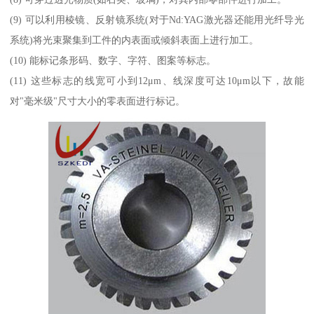
(9) 可以利用棱镜、反射镜系统(对于Nd:YAG激光器还能用光纤导光
系统)将光束聚集到工件的内表面或倾斜表面上进行加工。
(10) 能标记条形码、数字、字符、图案等标志。
(11) 这些标志的线宽可小到12μm、线深度可达10μm以下，故能
对"毫米级"尺寸大小的零表面进行标记。