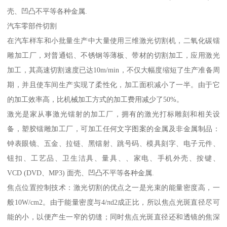
壳、凹凸不平等各种金属.
汽车零部件切割
在汽车样车和小批量生产中大量使用三维激光切割机，二氧化碳镭
雕加工厂，对普通铝、不锈钢等薄板、带材的切割加工，应用激光
加工，其高速切割速度已达10m/min，不仅大幅度缩短了生产准备周
期，并且使车间生产实现了柔性化，加工面积减小了一半。由于它
的加工效率高，比机械加工方式的加工费用减少了50%。
激光是家从事激光镭射的加工厂，拥有的激光打标雕刻和相关设
备，塑胶镭雕加工厂，可加工任何文字图案的金属及非金属制品：
钟表眼镜、五金、拉链、黑镭射、跳号码、模具刻字、电子元件、
钮扣、工艺品、卫生洁具、量具、、家电、手机外壳、按键、
VCD (DVD、MP3) 面壳、凹凸不平等各种金属.
焦点位置控制技术：激光切割的优点之一是光束的能量密度高，一
般10W/cm2。由于能量密度与4/πd2成正比，所以焦点光斑直径尽可
能的小，以便产生一窄的切缝；同时焦点光斑直径还和透镜的焦深