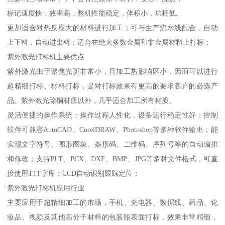
标记速度快，效率高，整机性能稳定，体积小，功耗低。
更加适合对热反应大的材料进行加工；可与生产流水线配合，自动
上下料，自动进出料；适合在绝大多数金属和非金属材料上打标；
紫外激光打标机主要优点
紫外激光由于聚焦光斑非常小，且加工热影响区小，因而可以进行
超精细打标、材料打标，是对打标效果有更高的要求客户的必选产
品。紫外激光除铜材质以外，几乎适合加工所有材质。
灵活便捷的操作系统：操作过程人性化，设备运行稳定性好；控制
软件可兼容AutoCAD、CorelDRAW、Photoshop等多种软件输出；能
实现文字符号、图形图象、条形码、二维码、序列号等的自动编排
和修改；支持PLT、PCX、DXF、BMP、JPG等多种文件格式，可直
接使用TTF字库；CCD自动识别跟踪定位；
紫外激光打标机应用行业
主要应用于超精细加工的市场，手机、充电器、数据线、药品、化
妆品、视频及其他高分子材料的包装瓶表面打标，效果非常精细，