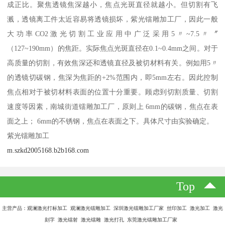
成正比。聚焦透镜焦深越小，焦点光斑直径就越小。但切割有飞
溅，透镜离工件太近容易将透镜损坏，紫光镭雕加工厂，因此一般
大功率CO2激光切割工业应用中广泛采用5〃~7.5〃〞
（127~190mm）的焦距。实际焦点光斑直径在0.1~0.4mm之间。对于
高质量的切割，有效焦深还和透镜直径及被切材料有关。例如用5〃
的透镜切碳钢，焦深为焦距的+2%范围内，即5mm左右。因此控制
焦点相对于被切材料表面的位置十分重要。顾虑到切割质量、切割
速度等因素，南城街道镭雕加工厂，原则上 6mm的碳钢，焦点在表
面之上； 6mm的不锈钢，焦点在表面之下。具体尺寸由实验确定。
紫光镭雕加工
m.szkd2005168.b2b168.com
Top
主营产品：观澜激光打标加工 观澜激光镭雕加工 深圳激光镭雕加工厂家 丝印加工 激光加工 激光
刻字 激光镭射 激光镭雕 激光打孔 东莞激光镭雕加工厂家