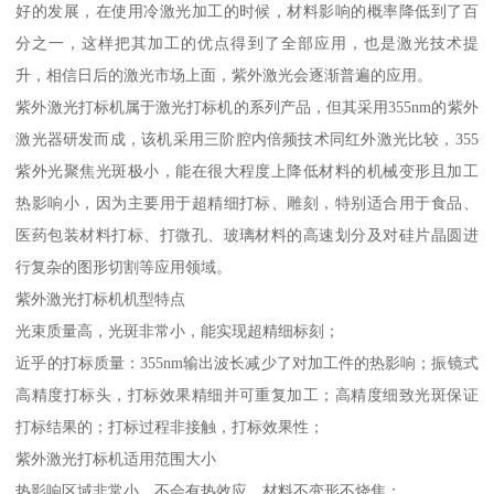
好的发展，在使用冷激光加工的时候，材料影响的概率降低到了百
分之一，这样把其加工的优点得到了全部应用，也是激光技术提
升，相信日后的激光市场上面，紫外激光会逐渐普遍的应用。
紫外激光打标机属于激光打标机的系列产品，但其采用355nm的紫外
激光器研发而成，该机采用三阶腔内倍频技术同红外激光比较，355
紫外光聚焦光斑极小，能在很大程度上降低材料的机械变形且加工
热影响小，因为主要用于超精细打标、雕刻，特别适合用于食品、
医药包装材料打标、打微孔、玻璃材料的高速划分及对硅片晶圆进
行复杂的图形切割等应用领域。
紫外激光打标机机型特点
光束质量高，光斑非常小，能实现超精细标刻；
近乎的打标质量：355nm输出波长减少了对加工件的热影响；振镜式
高精度打标头，打标效果精细并可重复加工；高精度细致光斑保证
打标结果的；打标过程非接触，打标效果性；
紫外激光打标机适用范围大小
热影响区域非常小，不会有热效应，材料不变形不烧焦；