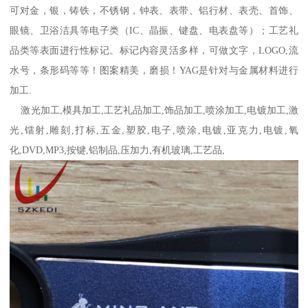
可对金，银，铸铁，不锈钢，钟表、表带、铝行材、表壳、首饰、
眼镜、卫浴洁具等电子类（IC、晶振、键盘、电表盘等）；工艺礼
品类等表面进行性标记。标记内容灵活多样，可做文字，LOGO,流
水号，条形码等等！图案精美，磨损！YAG是针对与金属材料进行
加工.
激光加工,模具加工,工艺礼品加工,饰品加工,喷涂加工,电镀加工,激
光,镭射,雕刻,打标,五金,塑胶,电子,喷涂,电镀,亚克力,电镀,氧
化,DVD,MP3,按键,铝制品,压加力,有机玻璃,工艺品,