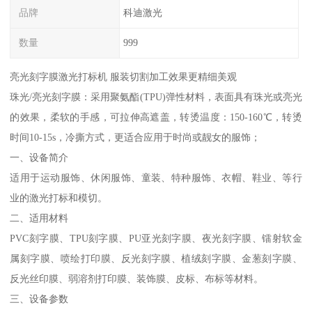
品牌
科迪激光
数量
999
亮光刻字膜激光打标机 服装切割加工效果更精细美观
珠光/亮光刻字膜：采用聚氨酯(TPU)弹性材料，表面具有珠光或亮光
的效果，柔软的手感，可拉伸高遮盖，转烫温度：150-160℃，转烫
时间10-15s，冷撕方式，更适合应用于时尚或靓女的服饰；
一、设备简介
适用于运动服饰、休闲服饰、童装、特种服饰、衣帽、鞋业、等行
业的激光打标和模切。
二、适用材料
PVC刻字膜、TPU刻字膜、PU亚光刻字膜、夜光刻字膜、镭射软金
属刻字膜、喷绘打印膜、反光刻字膜、植绒刻字膜、金葱刻字膜、
反光丝印膜、弱溶剂打印膜、装饰膜、皮标、布标等材料。
三、设备参数