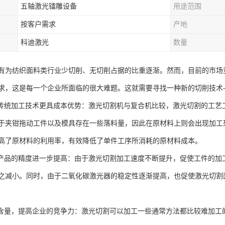
五轴激光镭雕设备
用途范围
按客户需求
产地
科迪激光
数量
有为纺织面料类行业少切削、无切削占据的比重逐渐。然而，目前的市场
求，这是每一个企业所面临的很大难题。这就需要寻找一种新的切削技术
比传统加工技术更具成本优势：激光切割机与复合机比较，激光切割的工
于夹钳拖动工件以及模具存在一些落料量，因此在原材料上则会出现加工
高了原材料的利用率，有效降低了单件工序所消耗的原材料成本。
工产品的精度进一步提高：由于激光切割加工速度不断提升，促使工件的
之减小。同时，由于二氧化碳激光器的稳定性逐渐提高，也促使激光切割
术含量，提高企业的竞争力：激光切割可以加工一些通常方法都比较难加