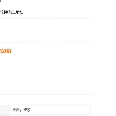
市
光刻字加工地址
8208
金属，塑胶