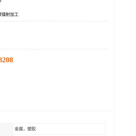
市
碳镭射加工
8208
金属，塑胶