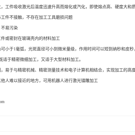
大，工件吸收激光后温度迅速升高而熔化或汽化，即使熔点高、硬度大和质
与工件不接触，不存在加工工具磨损问题
，不易污染
工件或密封在玻璃壳内的材料加工
角可小于1毫弧，光斑直径可小到微米量级，作用时间可以短到纳秒和皮
既适于精密微细加工，又适于大型材料加工。
制，易于与精密机械、精密测量技术和电子计算机相结合，实现加工的高
其他人难以接近的地方，可用机器人进行激光镭雕加工
com