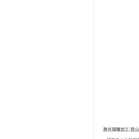
激光镭雕加工,昆