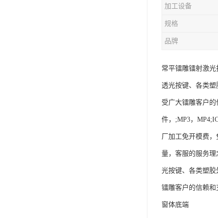
加工设备
规格
品牌
常平镭雕镭射激光
透光按键、各类塑胶
受广大镭雕客户的
件，;MP3，MP
厂加工免开模费，
量，客服的服务理
光按键、各类塑胶外
镭雕客户的信赖和
窗体底端