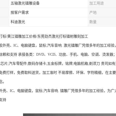
五轴激光镭雕设备
加工用途
按客户需求
产地
科迪激光
数量
打标/黄江镭雕加工价格/东莞劲杰激光打标镭射雕刻加工
外壳、IC、电脑键盘，鼠标;汽车音响. 激光镭雕厂凭借多年的加工经验，
信赖和支持 承接各类：DVD、VCD、功放、手机、电脑、空调、烫发器
4;IC芯片;汽车零配件;数码存储卡;五金标牌，铭牌;电脑机箱;剃须刀 贵
免费打样，免费取料送货，加工准时 不易摩擦、环保、字符精细，在主
念。
壳、IC、电脑键盘，鼠标;汽车音响. 镭雕厂凭借多年的加工经验，为广大
支持