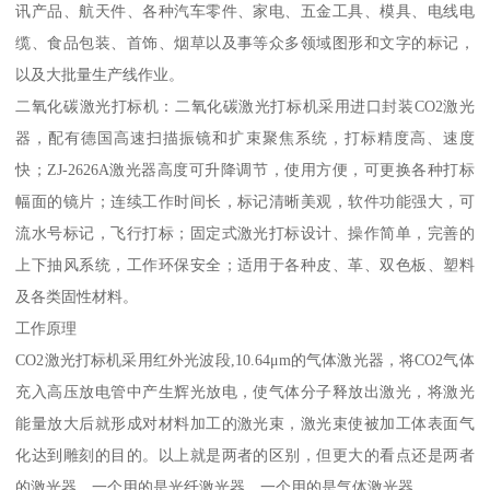
讯产品、航天件、各种汽车零件、家电、五金工具、模具、电线电
缆、食品包装、首饰、烟草以及事等众多领域图形和文字的标记，
以及大批量生产线作业。
二氧化碳激光打标机：二氧化碳激光打标机采用进口封装CO2激光
器，配有德国高速扫描振镜和扩束聚焦系统，打标精度高、速度
快；ZJ-2626A激光器高度可升降调节，使用方便，可更换各种打标
幅面的镜片；连续工作时间长，标记清晰美观，软件功能强大，可
流水号标记，飞行打标；固定式激光打标设计、操作简单，完善的
上下抽风系统，工作环保安全；适用于各种皮、革、双色板、塑料
及各类固性材料。
工作原理
CO2激光打标机采用红外光波段,10.64μm的气体激光器，将CO2气体
充入高压放电管中产生辉光放电，使气体分子释放出激光，将激光
能量放大后就形成对材料加工的激光束，激光束使被加工体表面气
化达到雕刻的目的。以上就是两者的区别，但更大的看点还是两者
的激光器，一个用的是光纤激光器，一个用的是气体激光器。