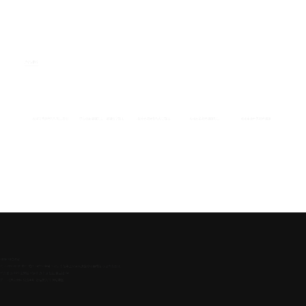
打标/黄江镭雕加工价格/东莞劲杰激光打标镭射雕刻加工