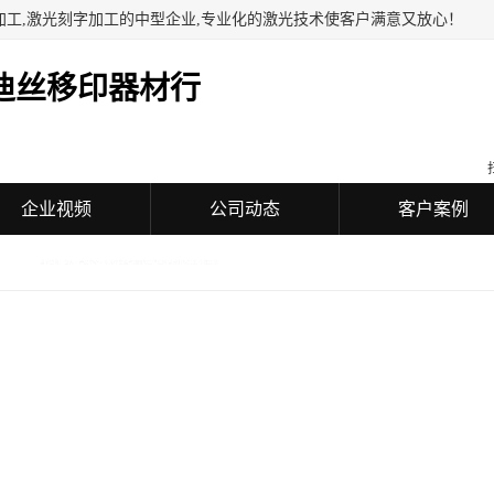
加工,激光刻字加工的中型企业,专业化的激光技术使客户满意又放心！
迪丝移印器材行
企业视频
公司动态
客户案例
蓝光打标加工 个性定制
东莞中堂蓝光镭雕加
面议
价格：
产品数量：
9999.00个