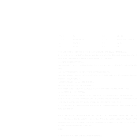
或摄像系统，能对被加工表面状况进行观察或。
物质(如石英、玻璃)，对其内部零部件进行加工。
镜、反射镜系统(对于Nd:YAG激光器还能用光纤导光系统)将光束聚集到工
形码、数字、字符、图案等标志。
的线宽可小到12μm、线深度可达10μm以下，故能对"毫米级"尺寸大小的零
微米以上深度的线条(宽度可以几微米至几十微米)从面使线条的颜色及反
构成的形码、数字、图案、商标等)。对于玻璃，烧蚀出的这些线条有"闷光"
烧蚀作用，有目视反差及闷光效果。如果在材料表面涂以的有色物质进行
它带颜色。