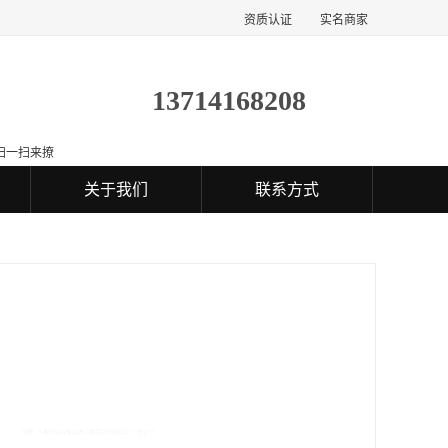
资质认证
实名商家
13714168208
扫一扫来撩
关于我们
联系方式
工供应商 蓝光打标加工 个性定制