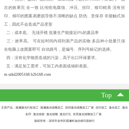
次的效果完 全一致 比传统电腐蚀、冲压、丝印、移印精美 没有丝
印、移印的图案易磨损导致不清晰的缺点 防伪、意保存 非接触式加
工，因此不会造成产品变形
二：成本底。 无须开模 批量生产能接近0%的废品率
三：效率高。 可在短时间内得到新产品的实物 多品种小批量只须
在电脑上改图案即可 自动跳号，是编号、序列号标记的选择。
四：没有化学物质造成的污染，高于出口环保要求。
五：满足加工需求，可加工内表面或倾斜表面。
m.szkd2005168.b2b168.com
Top
主营产品：观澜激光打标加工 观澜激光镭雕加工 深圳激光镭雕加工厂家 丝印加工 激光加工 激光
刻字 激光镭射 激光镭雕 激光打孔 东莞激光镭雕加工厂家
版权所有：深圳市龙华区观澜科迪丝移印器材行