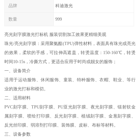
品牌
科迪激光
数量
999
亮光刻字膜激光打标机 服装切割加工效果更精细美观
珠光/亮光刻字膜：采用聚氨酯(TPU)弹性材料，表面具有珠光或亮光
的效果，柔软的手感，可拉伸高遮盖，转烫温度：150-160℃，转烫
时间10-15s，冷撕方式，更适合应用于时尚或靓女的服饰；
一、设备简介
适用于运动服饰、休闲服饰、童装、特种服饰、衣帽、鞋业、等行
业的激光打标和模切。
二、适用材料
PVC刻字膜、TPU刻字膜、PU亚光刻字膜、夜光刻字膜、镭射软金
属刻字膜、喷绘打印膜、反光刻字膜、植绒刻字膜、金葱刻字膜、
反光丝印膜、弱溶剂打印膜、装饰膜、皮标、布标等材料。
三、设备参数