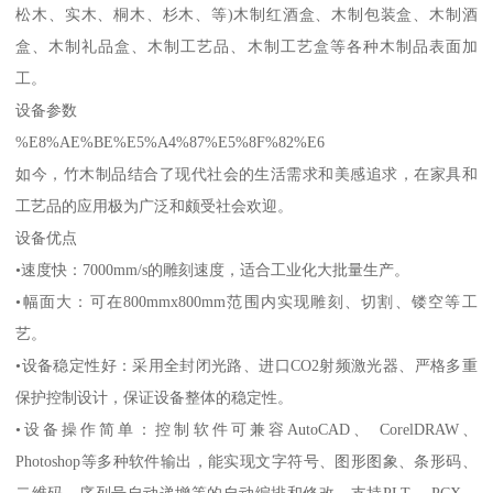
松木、实木、桐木、杉木、等)木制红酒盒、木制包装盒、木制酒
盒、木制礼品盒、木制工艺品、木制工艺盒等各种木制品表面加
工。
设备参数
%E8%AE%BE%E5%A4%87%E5%8F%82%E6
如今，竹木制品结合了现代社会的生活需求和美感追求，在家具和
工艺品的应用极为广泛和颇受社会欢迎。
设备优点
•速度快：7000mm/s的雕刻速度，适合工业化大批量生产。
•幅面大：可在800mmx800mm范围内实现雕刻、切割、镂空等工
艺。
•设备稳定性好：采用全封闭光路、进口CO2射频激光器、严格多重
保护控制设计，保证设备整体的稳定性。
•设备操作简单：控制软件可兼容AutoCAD、 CorelDRAW、
Photoshop等多种软件输出，能实现文字符号、图形图象、条形码、