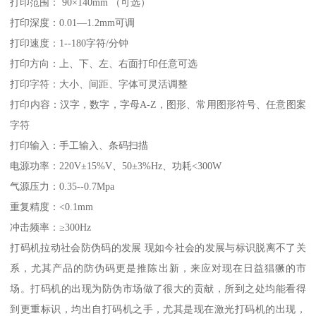
打印范围： 90×140mm （可选）
打印深度：0.01—1.2mm可调
打印速度：1--180字符/分钟
打印方向：上、下、左、右面打印任意可选
打印字符：大小、间距、字体可灵活调整
打印内容：汉字，数字，字母A-Z，图形、常用图形符号、任意图案
字符
打印输入：手工输入、条码扫描
电源功率：220V±15%V、50±3%Hz、功耗<300W
气源压力：0.35--0.7Mpa
重复精度：<0.1mm
冲击频率：≥300Hz
打码机拉动社会防伪码的发展 现如今社会的发展与标识脱离不了关
系，尤其产品的防伪码更是推陈出新，来应对现在日益猖獗的市
场。打码机的出现为防伪市场做了很大的贡献，所到之处均能看得
到更重标识，均出自打码机之手，尤其是现在激光打码机的出现，