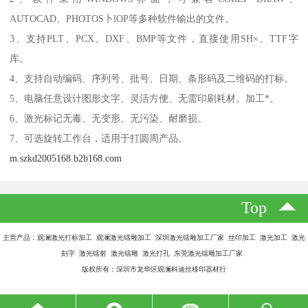
AUTOCAD、PHOTOS卜lOP等多种软件输出的文件。
3、支持PLT、PCX、DXF、BMP等文件，直接使用SH×、TTF字
库。
4、支持自动编码、序列号、批号、日期、条形码及二维码的打标。
5、电脑任意设计图形文字、灵活方便、无需印刷耗材。加工*。
6、激光标记无毒、无变形、无污染、耐磨损。
7、可选旋转工作台，适用于打圆周产品。
m.szkd2005168.b2b168.com
Top
主营产品：观澜激光打标加工 观澜激光镭雕加工 深圳激光镭雕加工厂家 丝印加工 激光加工 激光
刻字 激光镭射 激光镭雕 激光打孔 东莞激光镭雕加工厂家
版权所有：深圳市龙华区观澜科迪丝移印器材行