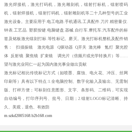
激光焊接机，激光打码机，激光雕刻机，镭射打标机，镭射喷码
机，镭射焊接机，镭射打码机，镭射雕刻机等二十几种型号的工业
激光设备。主要应用于.电工电路.手机通讯.工具配件.刀片.精密量仪.
钟表.工艺品. 塑胶按键.电脑键盘.器械.自行车.摩托车.汽车配件的标
签及铭板激光镭刻打标.等性标记。磨灭。激光打标机整机及配件销
售： 扫描振镜 激光电源 Q驱动器 Q开关 激光棒 氪灯 聚光腔
体 反射镜 聚焦镜 扩束镜 调光片（倍频片或光学转换片）等……
望与激光业同仁一起为国内激光事业做出贡献
激光标记相比传统标记方式（如喷墨、腐蚀、电火花、冲压、丝网
印刷等）具有以下特点:1.全电脑控制、数字化输入及输出、无需制
版、打样方便；可标刻任意图形、文字、条形码、二维码，可实现
自动编号，打印序列号、批号、日期；2.镭射LOGO标记清晰、持
久、美观，退色、有效防
m.szkd2005168.b2b168.com