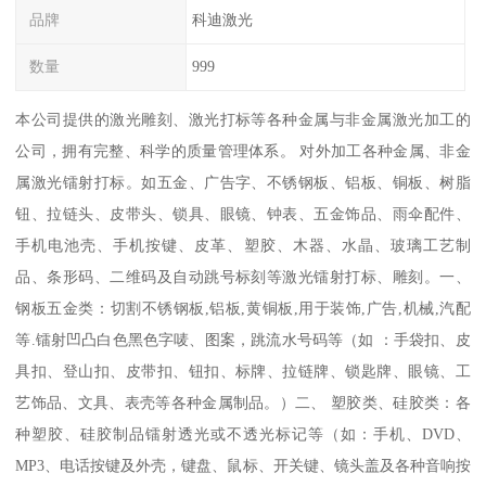
品牌
科迪激光
数量
999
本公司提供的激光雕刻、激光打标等各种金属与非金属激光加工的
公司，拥有完整、科学的质量管理体系。 对外加工各种金属、非金
属激光镭射打标。如五金、广告字、不锈钢板、铝板、铜板、树脂
钮、拉链头、皮带头、锁具、眼镜、钟表、五金饰品、雨伞配件、
手机电池壳、手机按键、皮革、塑胶、木器、水晶、玻璃工艺制
品、条形码、二维码及自动跳号标刻等激光镭射打标、雕刻。一、
钢板五金类：切割不锈钢板,铝板,黄铜板,用于装饰,广告,机械,汽配
等.镭射凹凸白色黑色字唛、图案，跳流水号码等（如 ：手袋扣、皮
具扣、登山扣、皮带扣、钮扣、标牌、拉链牌、锁匙牌、眼镜、工
艺饰品、文具、表壳等各种金属制品。）二、 塑胶类、硅胶类：各
种塑胶、硅胶制品镭射透光或不透光标记等（如：手机、DVD、
MP3、电话按键及外壳，键盘、鼠标、开关键、镜头盖及各种音响按