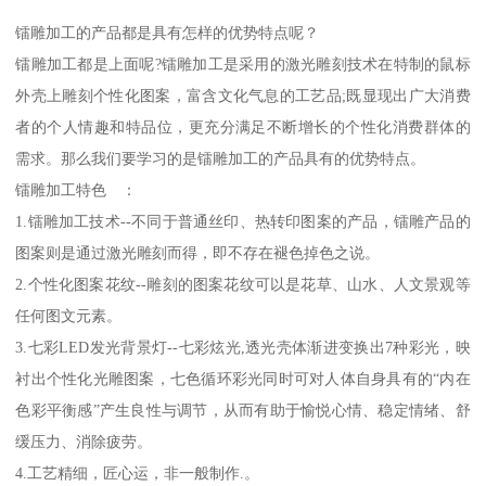
镭雕加工的产品都是具有怎样的优势特点呢？
镭雕加工都是上面呢?镭雕加工是采用的激光雕刻技术在特制的鼠标
外壳上雕刻个性化图案，富含文化气息的工艺品;既显现出广大消费
者的个人情趣和特品位，更充分满足不断增长的个性化消费群体的
需求。那么我们要学习的是镭雕加工的产品具有的优势特点。
镭雕加工特色 ：
1.镭雕加工技术--不同于普通丝印、热转印图案的产品，镭雕产品的
图案则是通过激光雕刻而得，即不存在褪色掉色之说。
2.个性化图案花纹--雕刻的图案花纹可以是花草、山水、人文景观等
任何图文元素。
3.七彩LED发光背景灯--七彩炫光,透光壳体渐进变换出7种彩光，映
衬出个性化光雕图案，七色循环彩光同时可对人体自身具有的“内在
色彩平衡感”产生良性与调节，从而有助于愉悦心情、稳定情绪、舒
缓压力、消除疲劳。
4.工艺精细，匠心运，非一般制作.。