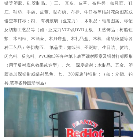
键等塑胶、硅胶制品。）三、 真皮、皮革、布料类：如鞋面、鞋
底、鞋垫、手袋、皮带、贴布绣、布标、牛仔布等镭射花朵图案或
镂空等打标；四、 有机玻璃（亚克力）、木制品：镭射图案、标记
及切割工艺品等（如：亚克力VCD及DVD面板、工艺饰品；树脂钮
扣、木相框、木酒壶、木月饼盒、木礼品盒、木梳、建筑模型等各
种工艺品）等切割五、 纸品类：如纸张、圣诞咭、生日咭、贺咭、
闪光料、反光料、PVC贴纸等各种纸卡表面镭射图案及镭射打标图形
（用于反衬底色效果或造型）。六、 深度镭射：木制品、五金、塑
胶类加深镭射或镭射黑色。七、 360度旋转镭射：（如：介指、钓
具,笔等各种圆形制品）