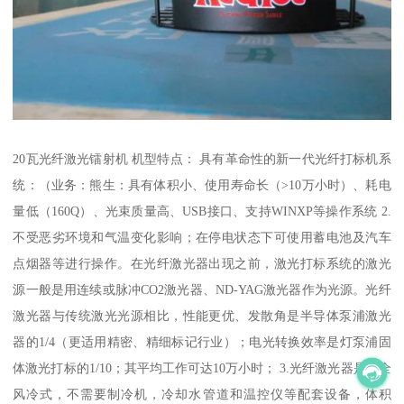
20瓦光纤激光镭射机 机型特点： 具有革命性的新一代光纤打标机系
统：（业务：熊生：具有体积小、使用寿命长（>10万小时）、耗电
量低（160Q）、光束质量高、USB接口、支持WINXP等操作系统 2.
不受恶劣环境和气温变化影响；在停电状态下可使用蓄电池及汽车
点烟器等进行操作。在光纤激光器出现之前，激光打标系统的激光
源一般是用连续或脉冲CO2激光器、ND-YAG激光器作为光源。光纤
激光器与传统激光光源相比，性能更优、发散角是半导体泵浦激光
器的1/4（更适用精密、精细标记行业）；电光转换效率是灯泵浦固
体激光打标的1/10；其平均工作可达10万小时； 3.光纤激光器是完全
风冷式，不需要制冷机，冷却水管道和温控仪等配套设备，体积