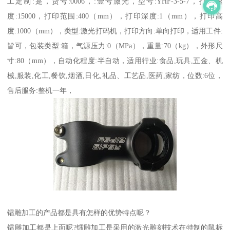
工定制:是，货号:0006，:壹号激光，型号:YHF-3-5-7，打印速
度:15000，打印范围:400（mm），打印深度:1（mm），打印高
度:1000（mm），类型:激光打码机，打印方向:单向打印，适用工件:
皆可，包装类型:箱，气源压力:0（MPa），重量:70（kg），外形尺
寸:80（mm），自动化程度:半自动，适用行业:食品,玩具,五金、机
械,服装,化工,餐饮,烟酒,日化,礼品、工艺品,医药,家纺，位数:6位，
售后服务:整机一年，
镭雕加工的产品都是具有怎样的优势特点呢？
镭雕加工都是上面呢?镭雕加工是采用的激光雕刻技术在特制的鼠标