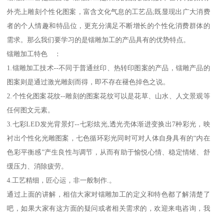
外壳上雕刻个性化图案，富含文化气息的工艺品;既显现出广大消费
者的个人情趣和特品位，更充分满足不断增长的个性化消费群体的
需求。那么我们要学习的是镭雕加工的产品具有的优势特点。
镭雕加工特色 ：
1.镭雕加工技术--不同于普通丝印、热转印图案的产品，镭雕产品的
图案则是通过激光雕刻而得，即不存在褪色掉色之说。
2.个性化图案花纹--雕刻的图案花纹可以是花草、山水、人文景观等
任何图文元素。
3.七彩LED发光背景灯--七彩炫光,透光壳体渐进变换出7种彩光，映
衬出个性化光雕图案，七色循环彩光同时可对人体自身具有的“内在
色彩平衡感”产生良性与调节，从而有助于愉悦心情、稳定情绪、舒
缓压力、消除疲劳。
4.工艺精细，匠心运，非一般制作.。
通过上面的讲解，相信大家对镭雕加工的定义和特色都了解清楚了
吧，如果大家有这方面的疑问或者相关需求的，欢迎来电咨询，我