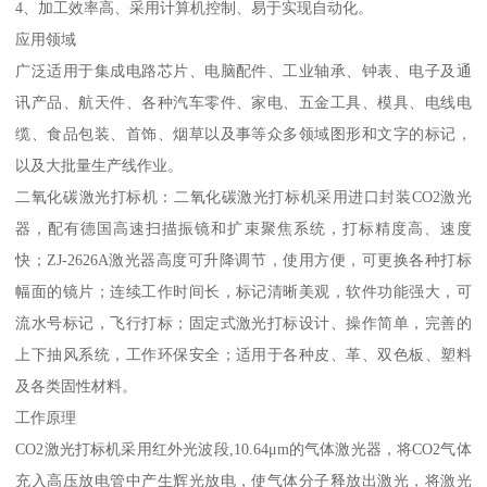
4、加工效率高、采用计算机控制、易于实现自动化。
应用领域
广泛适用于集成电路芯片、电脑配件、工业轴承、钟表、电子及通
讯产品、航天件、各种汽车零件、家电、五金工具、模具、电线电
缆、食品包装、首饰、烟草以及事等众多领域图形和文字的标记，
以及大批量生产线作业。
二氧化碳激光打标机：二氧化碳激光打标机采用进口封装CO2激光
器，配有德国高速扫描振镜和扩束聚焦系统，打标精度高、速度
快；ZJ-2626A激光器高度可升降调节，使用方便，可更换各种打标
幅面的镜片；连续工作时间长，标记清晰美观，软件功能强大，可
流水号标记，飞行打标；固定式激光打标设计、操作简单，完善的
上下抽风系统，工作环保安全；适用于各种皮、革、双色板、塑料
及各类固性材料。
工作原理
CO2激光打标机采用红外光波段,10.64μm的气体激光器，将CO2气体
充入高压放电管中产生辉光放电，使气体分子释放出激光，将激光