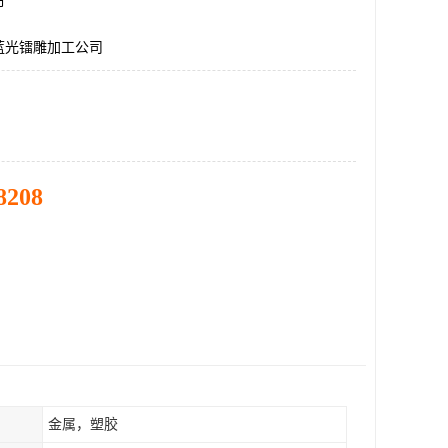
市
蓝光镭雕加工公司
8208
金属，塑胶