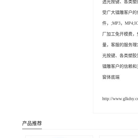
透光按键、各类塑胶
受广大镭雕客户的
件，;MP3，MP
厂加工免开模费，
量，客服的服务理
光按键、各类塑胶外
镭雕客户的信赖和
窗体底端
http://www.glkdsy.
产品推荐