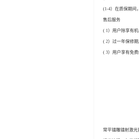
(1-4）在质保
售后服务
( 1）用户除享
( 2）过一年保
( 3）用户享有
常平镭雕镭射激光