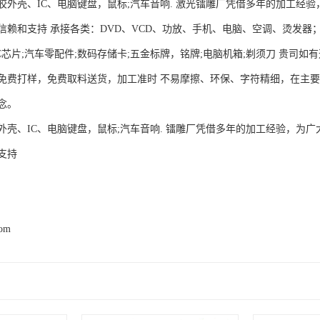
外壳、IC、电脑键盘，鼠标;汽车音响. 激光镭雕厂凭借多年的加工经验，
信赖和支持 承接各类：DVD、VCD、功放、手机、电脑、空调、烫发器
4;IC芯片;汽车零配件;数码存储卡;五金标牌，铭牌;电脑机箱;剃须刀 贵
免费打样，免费取料送货，加工准时 不易摩擦、环保、字符精细，在主
念。
壳、IC、电脑键盘，鼠标;汽车音响. 镭雕厂凭借多年的加工经验，为广大
支持
com