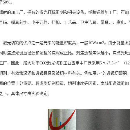
50%。
镭射的加工厂，拥有的激光打标雕刻和相关设备，塑胶镭雕加工厂，可加
码、模具刻字、电子元件、钮扣、工艺品、卫生洁具、量具、、家电、手机外
激光切割的优点之一是光束的能量密度高，一般10W/cm2。由于能量密
同时焦点光斑直径还和透镜的焦深成正比。聚焦透镜焦深越小，焦点光斑
厂，因此一般大功率CO2激光切割工业应用中广泛采用5〃~7.5〃〞（127~
切割，有效焦深还和透镜直径及被切材料有关。例如用5〃的透镜切碳钢，
面的位置十分重要。顾虑到切割质量、切割速度等因素，南城街道镭雕加工厂
之下。具体尺寸由实验确定。