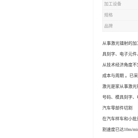
加工设备
规格
品牌
从事激光镭射的加
具刻字、电子元件、
从技术经济角度不
成本与周期 。已
激光是家从事激光
号码、模具刻字、电
汽车零部件切割
在汽车样车和小批
割速度已达10m