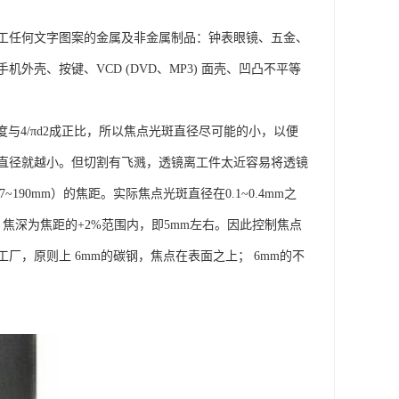
工任何文字图案的金属及非金属制品：钟表眼镜、五金、
壳、按键、VCD (DVD、MP3) 面壳、凹凸不平等
度与4/πd2成正比，所以焦点光斑直径尽可能的小，以便
直径就越小。但切割有飞溅，透镜离工件太近容易将透镜
190mm）的焦距。实际焦点光斑直径在0.1~0.4mm之
焦深为焦距的+2%范围内，即5mm左右。因此控制焦点
，原则上 6mm的碳钢，焦点在表面之上； 6mm的不