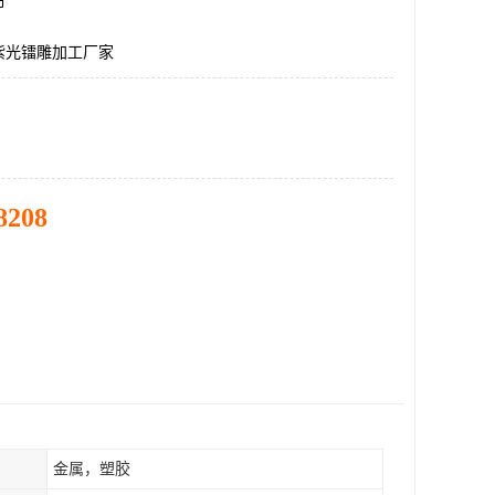
市
紫光镭雕加工厂家
8208
金属，塑胶