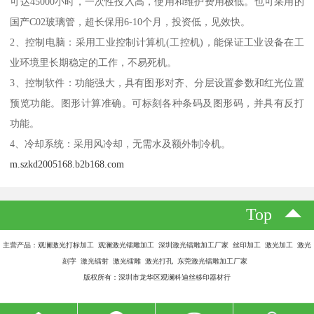
可达45000小时，一次性投入高，使用和维护费用极低。也可采用的
国产C02玻璃管，超长保用6-10个月，投资低，见效快。
2、控制电脑：采用工业控制计算机(工控机)，能保证工业设备在工
业环境里长期稳定的工作，不易死机。
3、控制软件：功能强大，具有图形对齐、分层设置参数和红光位置
预览功能。图形计算准确。可标刻各种条码及图形码，并具有反打
功能。
4、冷却系统：采用风冷却，无需水及额外制冷机。
m.szkd2005168.b2b168.com
Top
主营产品：观澜激光打标加工 观澜激光镭雕加工 深圳激光镭雕加工厂家 丝印加工 激光加工 激光
刻字 激光镭射 激光镭雕 激光打孔 东莞激光镭雕加工厂家
版权所有：深圳市龙华区观澜科迪丝移印器材行