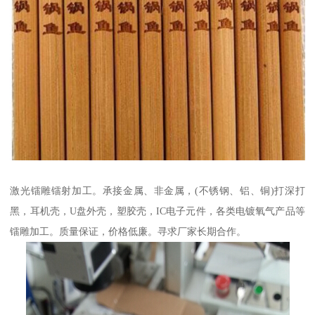
激光镭雕镭射加工。承接金属、非金属，(不锈钢、铝、铜)打深打
黑，耳机壳，U盘外壳，塑胶壳，IC电子元件，各类电镀氧气产品等
镭雕加工。质量保证，价格低廉。寻求厂家长期合作。