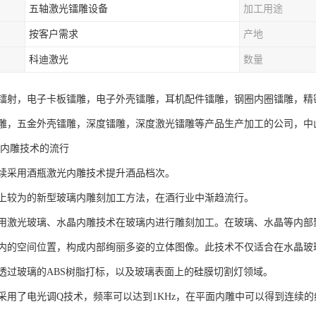
五轴激光镭雕设备
加工用途
按客户需求
产地
科迪激光
数量
镭射，电子卡板镭雕，电子外壳镭雕，耳机配件镭雕，钢圈内圈镭雕，精
雕，五金外壳镭雕，深度镭雕，深度激光镭雕等产品生产加工的公司，中
光内雕技术的流行
续采用酒瓶激光内雕技术提升酒品档次。
上较为的新型玻璃内雕刻加工方法，在酒行业中渐趋流行。
用激光玻璃、水晶内雕技术在玻璃内进行雕刻加工。在玻璃、水晶等内部
内的空间位置，构成内部绚丽多姿的立体图像。此技术不仅适合在水晶玻
透过玻璃的ABS树脂打标，以及玻璃表面上的硅膜切割灯领域。
采用了电光调Q技术，频率可以达到1KHz，在平面内雕中可以得到连续的