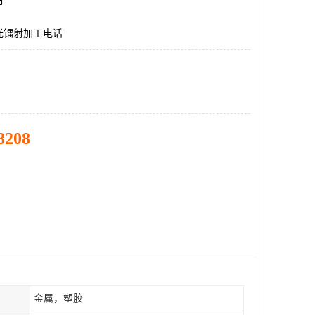
市
光镭射加工电话
8208
金属，塑胶