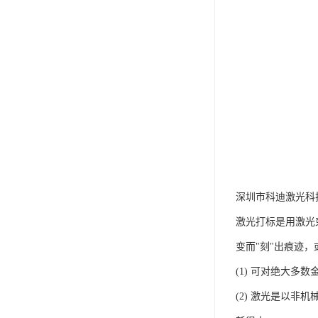
深圳市科迪激光科
激光打标是用激光
变而"刻"出痕迹
(1) 可对绝大多
(2) 激光是以非