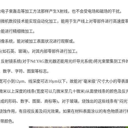
不会像电子束轰击等加工方法那样产生X射线，也不会受电场和磁场的干扰。
，使用微机数控技术能实现自动化加工，能用于生产线上对零部件进行高速
作台能进行精细微加工。
或摄像系统，能对被加工表面状况进行观察或。
物质(如石英、玻璃)，对其内部零部件进行加工。
镜、反射镜系统(对于Nd:YAG激光器还能用光纤导光系统)将光束聚集到工
形码、数字、字符、图案等标志。
的线宽可小到12μm、线深度可达10μm以下，故能对"毫米级"尺寸大小的零
微米以上深度的线条(宽度可以几微米至几十微米)从面使线条的颜色及反
构成的形码、数字、图案、商标等)。对于玻璃，烧蚀出的这些线条有"闷光"
烧蚀作用，有目视反差及闷光效果。如果在材料表面涂以的有色物质进行
它带颜色。