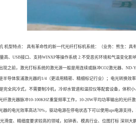
射机 机型特点： 具有革命性的新一代光纤打标机系统：（业务：熊生：具
质量高、USB接口、支持WINXP等操作系统 2.不受恶劣环境和气温变
出现之前，激光打标系统的激光源一般是用连续或脉冲CO2激光器、ND-
是半导体泵浦激光器的1/4（更适用精密、精细标记行业）；电光转换效率是
光器是完全风冷式，不需要制冷机，冷却水管道和温控仪等配套设备，体积
TL光纤激光器脉冲10-100KHZ重复频率工作，10-20W平均功率输出的
器的电光效率高达70%，驱动电源在停电状态下可以使用ups电源支持，功
、光滑度、精细度要求较高的领域，如钟表、模具行业、位图打标 深圳大