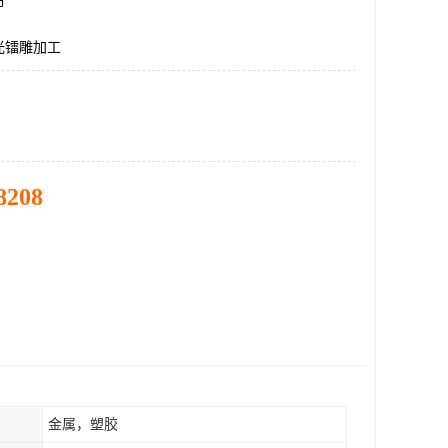
市
光镭雕加工
8208
金属，塑胶