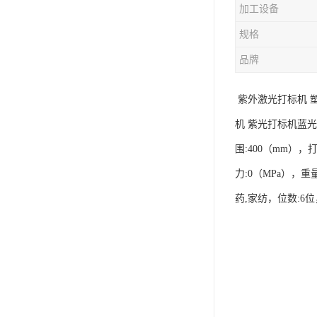
加工设备
规格
品牌
紫外激光打标机 
机 紫光打标机蓝光冷
围:400（mm）
力:0（MPa），重
药,家纺，位数:6