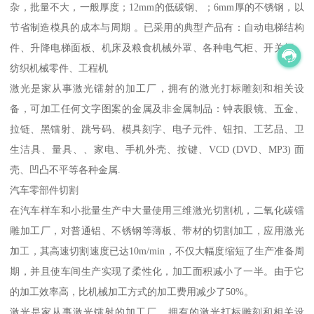
杂，批量不大，一般厚度；12mm的低碳钢、；6mm厚的不锈钢，以
节省制造模具的成本与周期 。已采用的典型产品有：自动电梯结构
件、升降电梯面板、机床及粮食机械外罩、各种电气柜、开关柜、
纺织机械零件、工程机
激光是家从事激光镭射的加工厂，拥有的激光打标雕刻和相关设
备，可加工任何文字图案的金属及非金属制品：钟表眼镜、五金、
拉链、黑镭射、跳号码、模具刻字、电子元件、钮扣、工艺品、卫
生洁具、量具、、家电、手机外壳、按键、VCD (DVD、MP3) 面
壳、凹凸不平等各种金属.
汽车零部件切割
在汽车样车和小批量生产中大量使用三维激光切割机，二氧化碳镭
雕加工厂，对普通铝、不锈钢等薄板、带材的切割加工，应用激光
加工，其高速切割速度已达10m/min，不仅大幅度缩短了生产准备周
期，并且使车间生产实现了柔性化，加工面积减小了一半。由于它
的加工效率高，比机械加工方式的加工费用减少了50%。
激光是家从事激光镭射的加工厂，拥有的激光打标雕刻和相关设