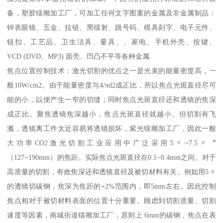
备，塑胶镭雕加工厂，可加工任何文字图案的金属及非金属制品：
钟表眼镜、五金、拉链、黑镭射、跳号码、模具刻字、电子元件、
钮扣、工艺品、卫生洁具、量具、、家电、手机外壳、按键、
VCD (DVD、MP3) 面壳、凹凸不平等各种金属.
焦点位置控制技术：激光切割的优点之一是光束的能量密度高，一
般10W/cm2。由于能量密度与4/πd2成正比，所以焦点光斑直径尽可
能的小，以便产生一窄的切缝；同时焦点光斑直径还和透镜的焦深
成正比。聚焦透镜焦深越小，焦点光斑直径就越小。但切割有飞
溅，透镜离工件太近容易将透镜损坏，紫光镭雕加工厂，因此一般
大功率CO2激光切割工业应用中广泛采用5〃~7.5〃〞
（127~190mm）的焦距。实际焦点光斑直径在0.1~0.4mm之间。对于
高质量的切割，有效焦深还和透镜直径及被切材料有关。例如用5〃
的透镜切碳钢，焦深为焦距的+2%范围内，即5mm左右。因此控制
焦点相对于被切材料表面的位置十分重要。顾虑到切割质量、切割
速度等因素，南城街道镭雕加工厂，原则上 6mm的碳钢，焦点在表