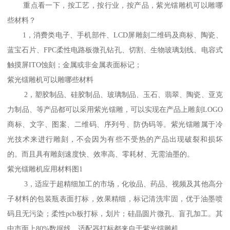
重点看一下，按工艺，按行业，按产品，紫光镭雕机可以雕哪
些材料？
1，消费类电子、手机部件、LCD屏雕刻二维码及商标、陶瓷、
蓝宝石片、FPC柔性电路板微孔钻孔、切割、生物玻璃划线、电容式
触摸屏ITO蚀刻；金属或非金属表面标记；
紫光镭雕机可以雕哪些材料
2，塑胶制品、硅胶制品、玻璃制品、玉石、翡翠、陶瓷、亚克
力制品、等产品都可以采用紫光镭雕，可以实现在产品上雕刻LOGO
商标、文字、图案、二维码、序列号、防伪码等。紫光镭雕属于冷
光技术来进行雕刻，不会因为有些不受热的产品出现破裂和损坏
的。而且具有雕刻速度快、效率高、零耗材、无需油墨的。
紫光镭雕机应用材料图1
3，适应于超精细加工的市场，化妆品、药品、视频及其他高分
子材料的包装瓶表面打标，效果精细，标记清洗牢固，优于油墨喷
码且无污染；柔性pcb板打标，划片；硅晶圆片微孔、盲孔加工。其
中市面上80%数据线，适配器打标都来自于紫光镭雕机。