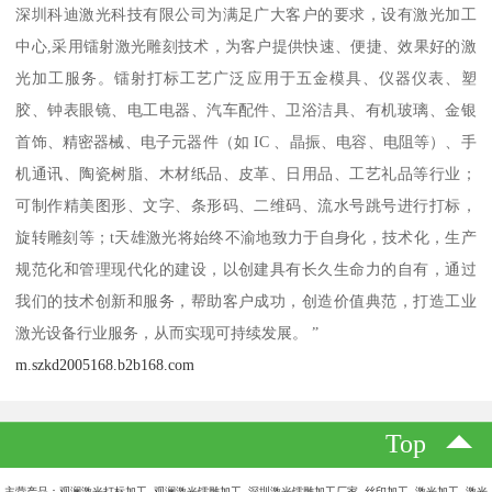
深圳科迪激光科技有限公司为满足广大客户的要求，设有激光加工
中心,采用镭射激光雕刻技术，为客户提供快速、便捷、效果好的激
光加工服务。镭射打标工艺广泛应用于五金模具、仪器仪表、塑
胶、钟表眼镜、电工电器、汽车配件、卫浴洁具、有机玻璃、金银
首饰、精密器械、电子元器件（如 IC 、晶振、电容、电阻等）、手
机通讯、陶瓷树脂、木材纸品、皮革、日用品、工艺礼品等行业；
可制作精美图形、文字、条形码、二维码、流水号跳号进行打标，
旋转雕刻等；t天雄激光将始终不渝地致力于自身化，技术化，生产
规范化和管理现代化的建设，以创建具有长久生命力的自有，通过
我们的技术创新和服务，帮助客户成功，创造价值典范，打造工业
激光设备行业服务，从而实现可持续发展。 ”
m.szkd2005168.b2b168.com
Top
主营产品：观澜激光打标加工 观澜激光镭雕加工 深圳激光镭雕加工厂家 丝印加工 激光加工 激光