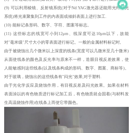
(9) 可以利用棱镜、反射镜系统(对于Nd:YAG激光器还能用光纤导光
系统)将光束聚集到工件的内表面或倾斜表面上进行加工.
(10) 能标记条形码、数字、字符、图案等标志。
(11) 这些标志的线宽可小到12μm、线深度可达10μm以下，故能
对"毫米级"尺寸大小的零表面进行标记。一般的金属材料标记时,
由于被烧蚀出几个微米以上深度的线条(宽度可以几微米至几十微米)
从面使线条的颜色及反光率与原来不一样，造眼目视反差效果，使
人能敏感到这些线条(以及线条构成的形码、数字、图案、商标等)。
对于玻璃，烧蚀出的这些线条有"闷光"效果;对于塑料.
由于光化学反应及烧蚀作用，有目视反差及闷光效果。如果在材料
表面涂以的有色物质进行标记加工后，有色物质就会固着(与材料发
生高温烧蚀作用)在线条上而使它带颜色。