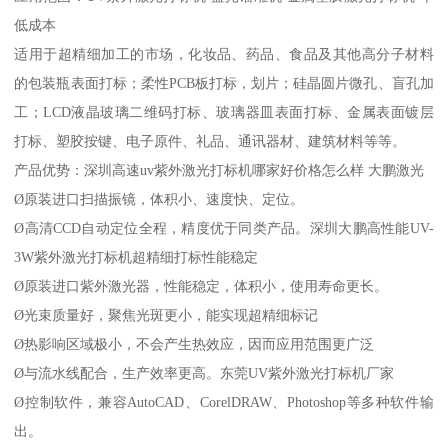
低成本
适用于超精细加工的市场，化妆品、药品、食品及其他高分子材料
的包装瓶表面打标；柔性PCB板打标，划片；硅晶圆片微孔、盲孔加
工；LCD液晶玻璃二维码打标、玻璃器皿表面打标、金属表面镀层
打标、塑胶按键、电子原件、礼品、通讯器材、建筑材料等等。
产品优势：深圳高速uv紫外激光打标机哪家好价格怎么样 大鹏激光
Ø原装进口扫描振镜，体积小、速度快、定位。
Ø高清CCD自动定位全程，精度优于同类产品。深圳大鹏高性能UV-
3W紫外激光打标机超精细打标性能稳定
Ø原装进口紫外激光器，性能稳定，体积小，使用寿命更长。
Ø光束质量好，聚焦光斑更小，能实现超精细标记
Ø热影响区域极小，不会产生热效应，因而应用范围更广泛
Ø与流水线配合，生产效率更高。东莞UV紫外激光打标机厂家
Ø控制软件，兼容AutoCAD、CorelDRAW、Photoshop等多种软件输
出。