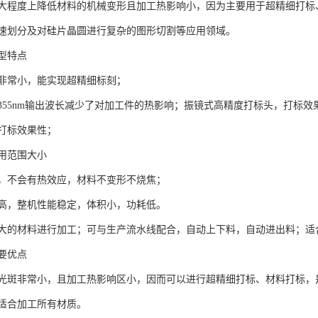
大程度上降低材料的机械变形且加工热影响小，因为主要用于超精细打标
速划分及对硅片晶圆进行复杂的图形切割等应用领域。
型特点
非常小，能实现超精细标刻；
355nm输出波长减少了对加工件的热影响；振镜式高精度打标头，打标
打标效果性；
用范围大小
，不会有热效应，材料不变形不烧焦；
高，整机性能稳定，体积小，功耗低。
大的材料进行加工；可与生产流水线配合，自动上下料，自动进出料；适
要优点
光斑非常小，且加工热影响区小，因而可以进行超精细打标、材料打标，
适合加工所有材质。