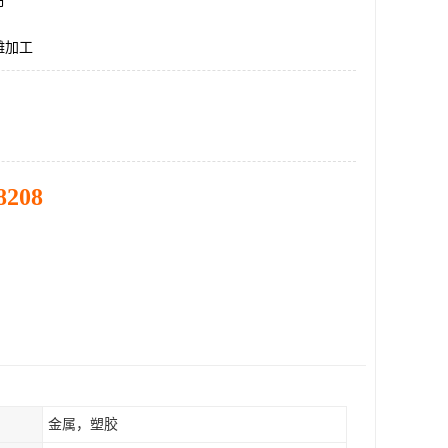
市
雕加工
8208
金属，塑胶