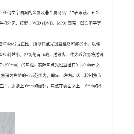
工任何文字图案的金属及非金属制品：钟表眼镜、五金、
壳、按键、VCD (DVD、MP3) 面壳、凹凸不平等
度与4/πd2成正比，所以焦点光斑直径尽可能的小，以便
直径就越小。但切割有飞溅，透镜离工件太近容易将透镜
190mm）的焦距。实际焦点光斑直径在0.1~0.4mm之
焦深为焦距的+2%范围内，即5mm左右。因此控制焦点
，原则上 6mm的碳钢，焦点在表面之上； 6mm的不