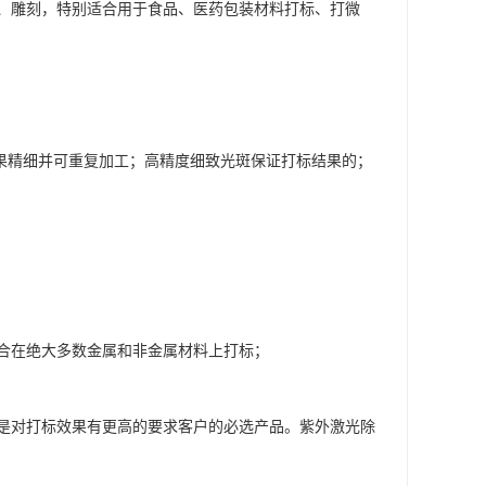
、雕刻，特别适合用于食品、医药包装材料打标、打微
效果精细并可重复加工；高精度细致光斑保证打标结果的；
合在绝大多数金属和非金属材料上打标；
是对打标效果有更高的要求客户的必选产品。紫外激光除