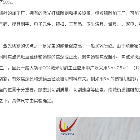
50%。
镭射的加工厂，拥有的激光打标雕刻和相关设备，塑胶镭雕加工厂，可加
码、模具刻字、电子元件、钮扣、工艺品、卫生洁具、量具、、家电、手机外
激光切割的优点之一是光束的能量密度高，一般10W/cm2。由于能量密
同时焦点光斑直径还和透镜的焦深成正比。聚焦透镜焦深越小，焦点光斑
厂，因此一般大功率CO2激光切割工业应用中广泛采用5〃~7.5〃〞（127~
切割，有效焦深还和透镜直径及被切材料有关。例如用5〃的透镜切碳钢，
面的位置十分重要。顾虑到切割质量、切割速度等因素，南城街道镭雕加工厂
之下。具体尺寸由实验确定。