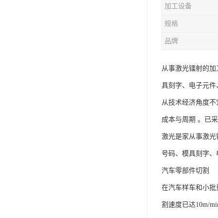
加工设备
规格
品牌
从事激光镭射的加
具刻字、电子元件、
从技术经济角度不
成本与周期 。已
激光是家从事激光
号码、模具刻字、电
汽车零部件切割
在汽车样车和小批
割速度已达10m