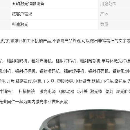
五轴激光镭雕设备
用途范围
按客户需求
产地
科迪激光
数量
射,刻字,镭雕此加工不接触产品,不影响产品外观,可以做出非常精细的文
机，镭射喷码机，镭射焊接机，镭射打码机，镭射雕刻机,半导体激光打
雕刻机，镭射打标机，镭射喷码机，镭射焊接机，镭射打码机，镭射雕刻
配件.刀片.精密量仪.钟表.工艺品. 塑胶按键.电脑键盘.器械.自行车.摩
件销售： 扫描振镜 激光电源 Q驱动器 Q开关 激光棒 氪灯 聚光腔
光业同仁一起为国内激光事业做出贡献