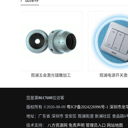
观澜电源开关激光镭雕
灯壳灯具激光镭
您是第
8617608
位访客
版权所有 ©2026-08-09
粤ICP备2024226996号-1
深圳市龙
地址：广东省 深圳市 宝安区 观澜街道 新澜社区 食品路6
技术支持：
八方资源网
免责声明
管理员入口
网站地图