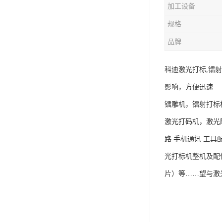
加工设备
规格
品牌
科迪激光打标,镭
影响，方便迅速
镭雕机，镭射打标
激光打码机，激光
路.手机通讯.工具
光打标机整机及配
片）等……望与激