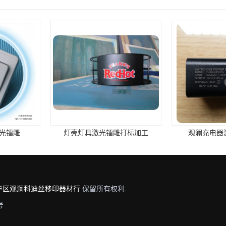
雕打标加工
观澜充电器激光镭雕加工
观澜新田激
华区观澜科迪丝移印器材行
保留所有权利.
号