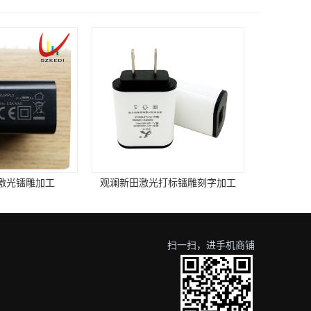
光打标镭雕刻字加工
观澜蚀刻移印钢板 晒丝印网板
扫一扫，进手机商铺