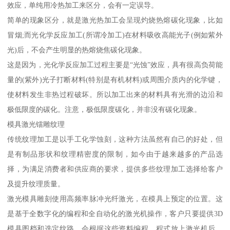
效应，单纯用冷热加工来区分，会有一定误导。
简单的现象区分，就是激光热加工会呈现灼烧热熔碳化现象，比如
冒烟;而光化学反应加工(所谓冷加工)在材料吸收高能光子(例如紫外
光)后，不会产生明显的热熔烧焦碳化现象。
这是因为，光化学反应加工过程主要是“光蚀”效应，具有很高负荷能
量的(紫外)光子打断材料(特别是有机材料)或周围介质内的化学键，
使材料发生非热过程破坏。所以加工出来的材料具有光滑的边沿和
极低限度的碳化。注意，极低限度碳化，并非没有碳化现象。
模具激光镭雕纹理
传统纹理加工是以手工化学蚀刻，这种方法虽然有自己的好处，但
是有制品形状和纹理精密度的限制，如今由于越来越多的产品选
择，为满足消费者和供应商的要求，提供多些纹理加工选择给客户
及提升纹理质量。
激光模具雕刻使用高频率脉冲光纤激光，在模具上预定的位置。这
是基于全数字化的编程和全自动化的激光机操作，客户只要提供3D
模具图档和选定纹路，会根据这些资料编程。程式放上激光机后，