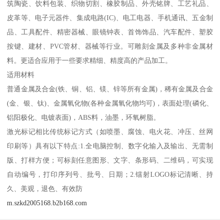
筑陶瓷、饮料包装、织物切割、橡胶制品、外壳铭牌、工艺礼品、
皮革等、电子元器件、集成电路(IC)、电工电器、手机通讯、五金制
品、工具配件、精密器械、眼镜钟表、首饰饰品、汽车配件、塑胶
按键、建材、PVC管材、器械等行业。可雕刻金属及多种非金属材
料。更适合应用于一些要求精细、精度高的产品加工。
适用材料
普通金属及合金(铁、铜、铝、镁、锌等所有金属)，稀有金属及合金
(金、银、钛)、金属氧化物(各种金属氧化物均可)，表面处理(磷化、
铝阳极化、电镀表面)，ABS料，油墨，环氧树脂。
激光标记相比传统标记方式（如喷墨、腐蚀、电火花、冲压、丝网
印刷等）具有以下特点:1.全电脑控制、数字化输入及输出、无需制
版、打样方便；可标刻任意图形、文字、条形码、二维码，可实现
自动编号，打印序列号、批号、日期；2.镭射LOGO标记清晰、持
久、美观，退色、有效防
m.szkd2005168.b2b168.com