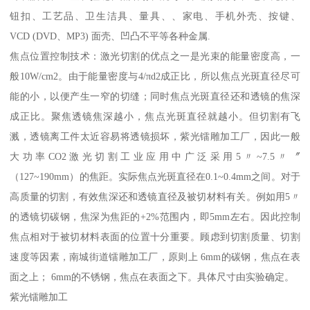
钮扣、工艺品、卫生洁具、量具、、家电、手机外壳、按键、
VCD (DVD、MP3) 面壳、凹凸不平等各种金属.
焦点位置控制技术：激光切割的优点之一是光束的能量密度高，一
般10W/cm2。由于能量密度与4/πd2成正比，所以焦点光斑直径尽可
能的小，以便产生一窄的切缝；同时焦点光斑直径还和透镜的焦深
成正比。聚焦透镜焦深越小，焦点光斑直径就越小。但切割有飞
溅，透镜离工件太近容易将透镜损坏，紫光镭雕加工厂，因此一般
大功率CO2激光切割工业应用中广泛采用5〃~7.5〃〞
（127~190mm）的焦距。实际焦点光斑直径在0.1~0.4mm之间。对于
高质量的切割，有效焦深还和透镜直径及被切材料有关。例如用5〃
的透镜切碳钢，焦深为焦距的+2%范围内，即5mm左右。因此控制
焦点相对于被切材料表面的位置十分重要。顾虑到切割质量、切割
速度等因素，南城街道镭雕加工厂，原则上 6mm的碳钢，焦点在表
面之上； 6mm的不锈钢，焦点在表面之下。具体尺寸由实验确定。
紫光镭雕加工