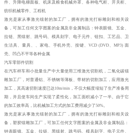
件、升降电梯面板、机床及粮食机械外罩、各种电气柜、开关柜、
纺织机械零件、工程机
激光是家从事激光镭射的加工厂，拥有的激光打标雕刻和相关设
备，可加工任何文字图案的金属及非金属制品：钟表眼镜、五金、
拉链、黑镭射、跳号码、模具刻字、电子元件、钮扣、工艺品、卫
生洁具、量具、、家电、手机外壳、按键、VCD (DVD、MP3) 面
壳、凹凸不平等各种金属.
汽车零部件切割
在汽车样车和小批量生产中大量使用三维激光切割机，二氧化碳镭
雕加工厂，对普通铝、不锈钢等薄板、带材的切割加工，应用激光
加工，其高速切割速度已达10m/min，不仅大幅度缩短了生产准备周
期，并且使车间生产实现了柔性化，加工面积减小了一半。由于它
的加工效率高，比机械加工方式的加工费用减少了50%。
激光是家从事激光镭射的加工厂，拥有的激光打标雕刻和相关设
备，塑胶镭雕加工厂，可加工任何文字图案的金属及非金属制品：
钟表眼镜、五金、拉链、黑镭射、跳号码、模具刻字、电子元件、