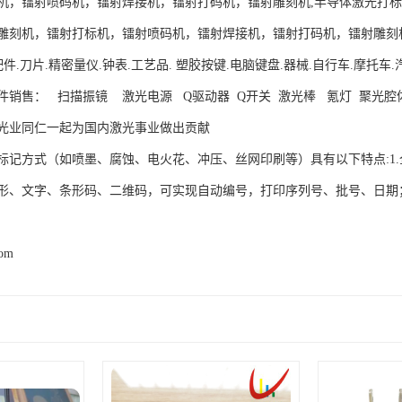
机，镭射喷码机，镭射焊接机，镭射打码机，镭射雕刻机,半导体激光打
雕刻机，镭射打标机，镭射喷码机，镭射焊接机，镭射打码机，镭射雕刻
配件.刀片.精密量仪.钟表.工艺品. 塑胶按键.电脑键盘.器械.自行车.摩
件销售： 扫描振镜 激光电源 Q驱动器 Q开关 激光棒 氪灯 聚光腔
光业同仁一起为国内激光事业做出贡献
标记方式（如喷墨、腐蚀、电火花、冲压、丝网印刷等）具有以下特点:1
形、文字、条形码、二维码，可实现自动编号，打印序列号、批号、日期；
com