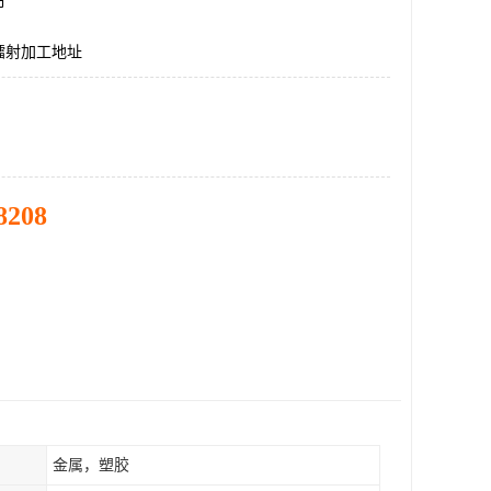
市
镭射加工地址
8208
金属，塑胶