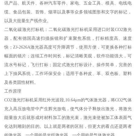
讯产品、航天件、各种汽车零件、家电、五金工具、模具、电线电
缆、食品包装、首饰、烟草以及事等众多领域图形和文字的标记，
以及大批量生产线作业。
二氧化碳激光打标机：二氧化碳激光打标机采用进口封装CO2激光
器，配有德国高速扫描振镜和扩束聚焦系统，打标精度高、速度
快；ZJ-2626A激光器高度可升降调节，使用方便，可更换各种打标
幅面的镜片；连续工作时间长，标记清晰美观，软件功能强大，可
流水号标记，飞行打标；固定式激光打标设计、操作简单，完善的
上下抽风系统，工作环保安全；适用于各种皮、革、双色板、塑料
及各类固性材料。
工作原理
CO2激光打标机采用红外光波段,10.64μm的气体激光器，将CO2气体
充入高压放电管中产生辉光放电，使气体分子释放出激光，将激光
能量放大后就形成对材料加工的激光束，激光束使被加工体表面气
化达到雕刻的目的。以上就是两者的区别，但更大的看点还是两者
的激光器，一个用的是光纤激光器，一个用的是气体激光器。