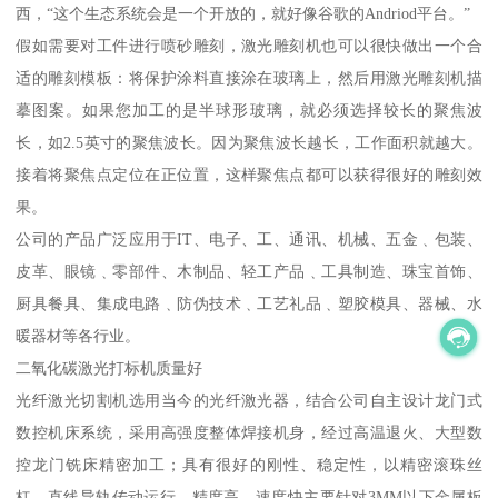
西，“这个生态系统会是一个开放的，就好像谷歌的Andriod平台。”
假如需要对工件进行喷砂雕刻，激光雕刻机也可以很快做出一个合
适的雕刻模板：将保护涂料直接涂在玻璃上，然后用激光雕刻机描
摹图案。如果您加工的是半球形玻璃，就必须选择较长的聚焦波
长，如2.5英寸的聚焦波长。因为聚焦波长越长，工作面积就越大。
接着将聚焦点定位在正位置，这样聚焦点都可以获得很好的雕刻效
果。
公司的产品广泛应用于IT、电子、工、通讯、机械、五金﹑包装、
皮革、眼镜﹑零部件、木制品、轻工产品﹑工具制造、珠宝首饰、
厨具餐具、集成电路﹑防伪技术﹑工艺礼品﹑塑胶模具、器械、水
暖器材等各行业。
二氧化碳激光打标机质量好
光纤激光切割机选用当今的光纤激光器，结合公司自主设计龙门式
数控机床系统，采用高强度整体焊接机身，经过高温退火、大型数
控龙门铣床精密加工；具有很好的刚性、稳定性，以精密滚珠丝
杠，直线导轨传动运行。精度高、速度快主要针对3MM以下金属板