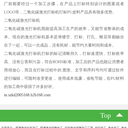
厂前都要经过一个加工步骤，在产品上打标特别设计的图案或者
LOGO等，二氧化碳激光打标机打标PU皮料产品具有很多优势。
二氧化碳激光打标机
二氧化碳激光打标机既能提高加工生产的效率，又能节省整体的成
本。现在的激光打标机基本是将镂空、打标、打孔、雕花等都融合
在了一起，可以一次成品，没有耗材，能节约大量时间和成本。
二氧化碳激光打标机打标的标记清晰持久，打标速度快、打标效率
高、没有公害和污染，符合ROHS标准，加工后的产品也能让消费者
用得放心，而且在打标过程中的 图形、文字和序列号均可通过软件
进行编辑，可随时改变更改， 使用成本低廉，省电节能，在PU材料
的加工商中获得了许多好评。
m.szkd2005168.b2b168.com
Top
主营产品：观澜激光打标加工 观澜激光镭雕加工 深圳激光镭雕加工厂家 丝印加工 激光加工 激光