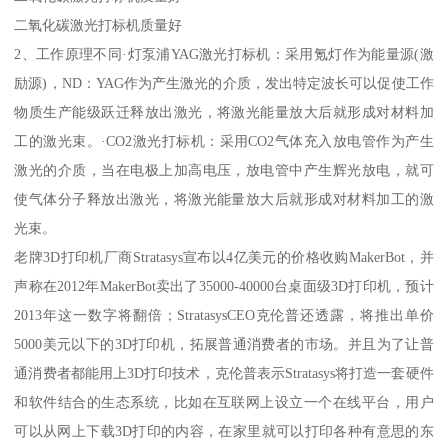
二氧化碳激光打标机质量好
2、工作原理不同·灯泵浦YAG激光打标机：采用氪灯作为能量源(激
励源)，ND：YAG作为产生激光的介质，发出特定波长可以促使工作
物质生产能级跃迁释放出激光，将激光能量放大后就形成对材料加
工的激光束。·CO2激光打标机：采用CO2气体充入放电管作为产生
激光的介质，当在电极上加高电压，放电管中产生辉光放电，就可
使气体分子释放出激光，将激光能量放大后就形成对材料加工的激
光束。
老牌3D打印机厂商Stratasys宣布以4亿美元的价格收购MakerBot，并
声称在2012年MakerBot卖出了35000-40000台桌面级3D打印机，预计
2013年这一数字将翻倍；StratasysCEO克伦普还透露，将推出单价
5000美元以下的3D打印机，拓展普通消费者的市场。并且为了让普
通消费者都能用上3D打印技术，克伦普表示Stratasys将打造一套硬件
和软件结合的生态系统，比如在互联网上设立一个在线平台，用户
可以从网上下载3D打印的内容，在家里就可以打印各种有意思的东