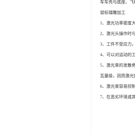
车车壳与底座、飞
鼠标镭雕加工
1、激光功率密度
2、激光头操作时
3、工件不受应力
4、可以对运动的
5、激光束的发散
瓦量级，因而激光
6、激光束容易控
7、在恶劣环境或