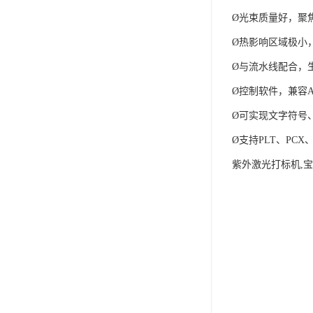
Ø光束质量好，聚
Ø热影响区域极小
Ø与流水线配合，
Ø控制软件，兼容Aut
Ø可实现文字符号
Ø支持PLT、PC
紫外激光打标机,