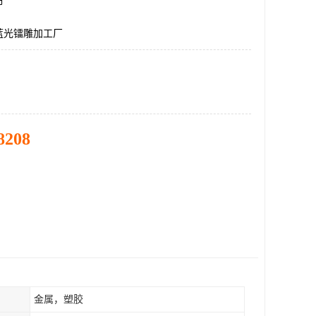
市
蓝光镭雕加工厂
8208
金属，塑胶