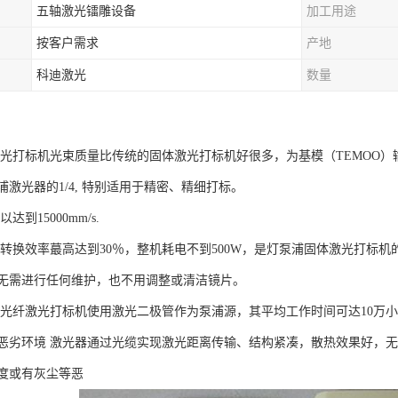
五轴激光镭雕设备
加工用途
按客户需求
产地
科迪激光
数量
激光打标机光束质量比传统的固体激光打标机好很多，为基模（TEMOO）输
激光器的1/4, 特别适用于精密、精细打标。
到15000mm/s.
转换效率蕞高达到30％，整机耗电不到500W，是灯泵浦固体激光打标机的
无需进行任何维护，也不用调整或清洁镜片。
 光纤激光打标机使用激光二极管作为泵浦源，其平均工作时间可达10万
恶劣环境 激光器通过光缆实现激光距离传输、结构紧凑，散热效果好，
度或有灰尘等恶