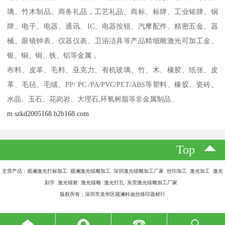
璃、竹木制品、商务礼品，工艺礼品、商标、标牌、工业铭牌、铜
牌、电子、电器、通讯、IC、电器按钮、汽摩配件、精密五金、器
械、眼镜钟表、仪器仪表、卫浴洁具等产品精细雕激光可加工金、
银、铜、铜、铁、铝等金属，
布料、皮革、毛料、亚克力、有机玻璃、竹、木、橡胶、纸张、皮
革、毛毡、毛绒、PP/ PC /PA/PVC/PET/ABS等塑料、橡胶、瓷砖、
水晶、玉石、花岗岩、大理石,环氧树脂等非金属制品..
m.szkd2005168.b2b168.com
Top
主营产品：观澜激光打标加工 观澜激光镭雕加工 深圳激光镭雕加工厂家 丝印加工 激光加工 激光
刻字 激光镭射 激光镭雕 激光打孔 东莞激光镭雕加工厂家
版权所有：深圳市龙华区观澜科迪丝移印器材行