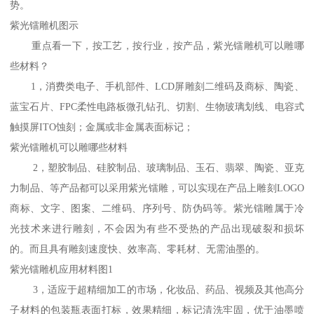
势。
紫光镭雕机图示
重点看一下，按工艺，按行业，按产品，紫光镭雕机可以雕哪
些材料？
1，消费类电子、手机部件、LCD屏雕刻二维码及商标、陶瓷、
蓝宝石片、FPC柔性电路板微孔钻孔、切割、生物玻璃划线、电容式
触摸屏ITO蚀刻；金属或非金属表面标记；
紫光镭雕机可以雕哪些材料
2，塑胶制品、硅胶制品、玻璃制品、玉石、翡翠、陶瓷、亚克
力制品、等产品都可以采用紫光镭雕，可以实现在产品上雕刻LOGO
商标、文字、图案、二维码、序列号、防伪码等。紫光镭雕属于冷
光技术来进行雕刻，不会因为有些不受热的产品出现破裂和损坏
的。而且具有雕刻速度快、效率高、零耗材、无需油墨的。
紫光镭雕机应用材料图1
3，适应于超精细加工的市场，化妆品、药品、视频及其他高分
子材料的包装瓶表面打标，效果精细，标记清洗牢固，优于油墨喷