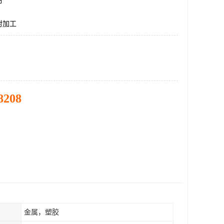
市
射加工
8208
金属，塑胶