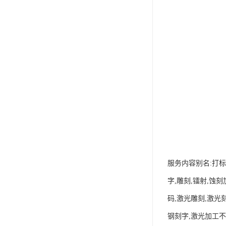
服务内容别名:打标
字,雕刻,镭射,蚀
码,激光雕刻,激光
钢刻字,激光加工不