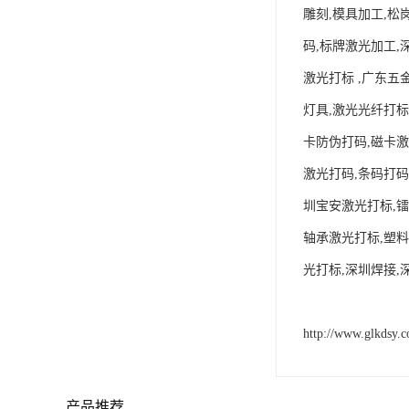
雕刻,模具加工,松
码,标牌激光加工,
激光打标 ,广东五
灯具,激光光纤打标
卡防伪打码,磁卡激
激光打码,条码打码
圳宝安激光打标,镭
轴承激光打标,塑料
光打标,深圳焊接,
http://www.glkdsy.
产品推荐