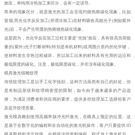
效应，单纯用冷热加工来区分，会有一定误导。
简单的现象区分，就是激光热加工会呈现灼烧热熔碳化现象，比如
冒烟;而光化学反应加工(所谓冷加工)在材料吸收高能光子(例如紫外
光)后，不会产生明显的热熔烧焦碳化现象。
这是因为，光化学反应加工过程主要是“光蚀”效应，具有很高负荷能
量的(紫外)光子打断材料(特别是有机材料)或周围介质内的化学键，
使材料发生非热过程破坏。所以加工出来的材料具有光滑的边沿和
极低限度的碳化。注意，极低限度碳化，并非没有碳化现象。
模具激光镭雕纹理
传统纹理加工是以手工化学蚀刻，这种方法虽然有自己的好处，但
是有制品形状和纹理精密度的限制，如今由于越来越多的产品选
择，为满足消费者和供应商的要求，提供多些纹理加工选择给客户
及提升纹理质量。
激光模具雕刻使用高频率脉冲光纤激光，在模具上预定的位置。这
是基于全数字化的编程和全自动化的激光机操作，客户只要提供3D
模具图档和选定纹路，会根据这些资料编程。程式放上激光机后，