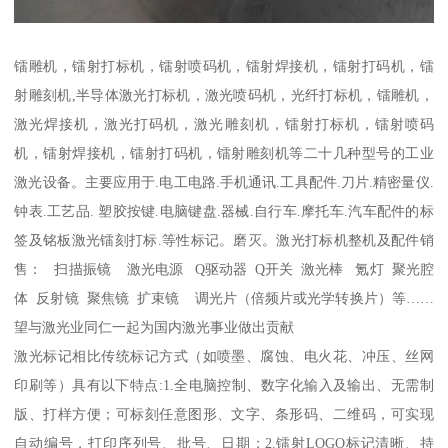
镭雕机，镭射打标机，镭射喷码机，镭射焊接机，镭射打码机，镭
射雕刻机,半导体激光打标机，激光喷码机，光纤打标机，镭雕机，
激光焊接机，激光打码机，激光雕刻机，镭射打标机，镭射喷码
机，镭射焊接机，镭射打码机，镭射雕刻机等二十几种型号的工业
激光设备。主要应用于.电工电路.手机通讯.工具配件.刀片.精密量仪.
钟表.工艺品. 塑胶按键.电脑键盘.器械.自行车.摩托车.汽车配件的标
签及铭板激光镭刻打标.等性标记。磨灭。激光打标机整机及配件销
售： 扫描振镜 激光电源 Q驱动器 Q开关 激光棒 氪灯 聚光腔
体 反射镜 聚焦镜 扩束镜 调光片（倍频片或光学转换片）等……
望与激光业同仁一起为国内激光事业做出贡献
激光标记相比传统标记方式（如喷墨、腐蚀、电火花、冲压、丝网
印刷等）具有以下特点:1.全电脑控制、数字化输入及输出、无需制
版、打样方便；可标刻任意图形、文字、条形码、二维码，可实现
自动编号，打印序列号、批号、日期；2.镭射LOGO标记清晰、持