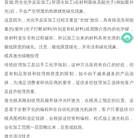
冒烟;而光化学反应加工(所谓冷加工)在材料吸收高能光子(例如紫外
光)后，不会产生明显的热熔烧焦碳化现象。
这是因为，光化学反应加工过程主要是“光蚀”效应，具有很高负荷能
量的(紫外)光子打断材料(特别是有机材料)或周围介质内的化学键，
使材料发生非热过程破坏。所以加工出来的材料具有光滑的边沿和
极低限度的碳化。注意，极低限度碳化，并非没有碳化现象。
模具激光镭雕纹理
传统纹理加工是以手工化学蚀刻，这种方法虽然有自己的好处，但
是有制品形状和纹理精密度的限制，如今由于越来越多的产品选
择，为满足消费者和供应商的要求，提供多些纹理加工选择给客户
及提升纹理质量。
激光模具雕刻使用高频率脉冲光纤激光，在模具上预定的位置。这
是基于全数字化的编程和全自动化的激光机操作，客户只要提供3D
模具图档和选定纹路，会根据这些资料编程。程式放上激光机后，
会在加工范围一层层雕出来，后形成纹路。
激光清洁技术