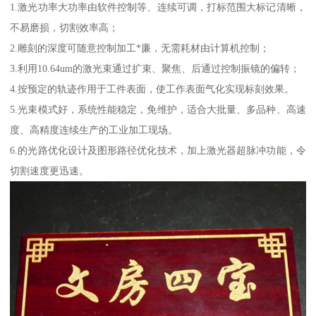
1.激光功率大功率由软件控制等、连续可调，打标范围大标记清晰，
不易磨损，切割效率高；
2.雕刻的深度可随意控制加工*廉，无需耗材由计算机控制；
3.利用10.64um的激光束通过扩束、聚焦、后通过控制振镜的偏转；
4.按预定的轨迹作用于工件表面，使工作表面气化实现标刻效果。
5.光束模式好，系统性能稳定，免维护，适合大批量、多品种、高速
度、高精度连续生产的工业加工现场。
6.的光路优化设计及图形路径优化技术，加上激光器超脉冲功能，令
切割速度更迅速。