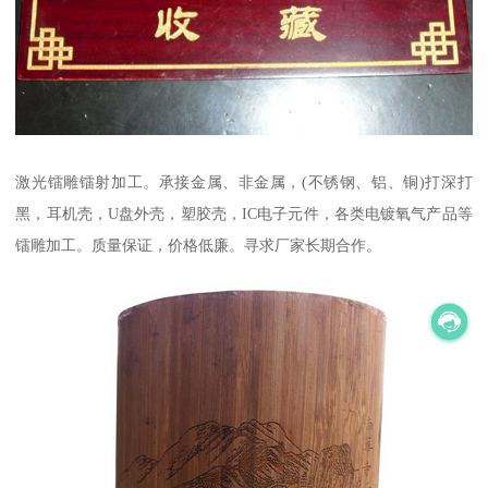
激光镭雕镭射加工。承接金属、非金属，(不锈钢、铝、铜)打深打
黑，耳机壳，U盘外壳，塑胶壳，IC电子元件，各类电镀氧气产品等
镭雕加工。质量保证，价格低廉。寻求厂家长期合作。