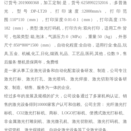
订货号:2019000368，加工定制:是，货号:6258992232016，:多普激
光，型号:DP-LT20，打印速度:12000mm/s，打印范
围:110*110（mm），打印深度:0.01-0.1（mm），打印高度:178-
182（mm），类型:激光打码机，打印方向:双向打印，适用工件:皆
可，包装类型:箱,泡沫，气源压力:0（MPa），重量:50（kg），外形
尺寸:850*800*1500（mm），自动化程度:全自动，适用行业:食品,玩
具,五金、机械,化工,日化,烟酒,礼品、工艺品,医药,其他，位数:9，售
后服务:整机质保两年，免费维
是一家从事工业激光设备和自动化配套设备研发、制造，公司专注
激光打标、激光打孔、激光喷码、激光焊接、激光切割等设备研
发、制造、销售、服务为一体的企业。
经过多年的发展及规模的扩大，公司设备通过了多家机构认证。销
售的激光设备得到10000家客户认可和信赖。公司主营： 光纤激光打
标机、CO2激光打标机、商标、LOGO打标机、便携式激光打标机、
非金属激光打雕刻机、激光微孔机、激光切割机、激光打码机、激
光切管机、激光焊接机、自动化激光设备等工业激光设备。