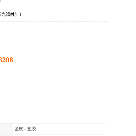
市
紫光镭射加工
8208
金属，塑胶