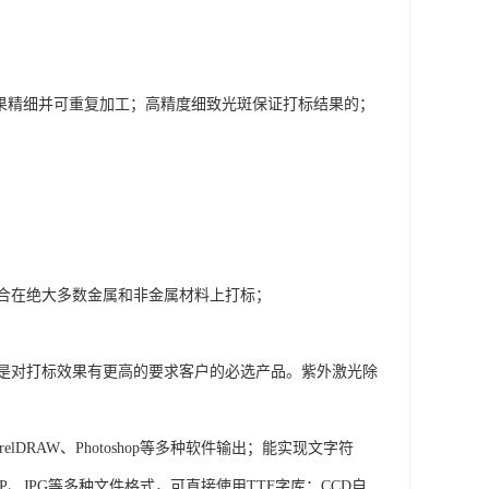
效果精细并可重复加工；高精度细致光斑保证打标结果的；
合在绝大多数金属和非金属材料上打标；
是对打标效果有更高的要求客户的必选产品。紫外激光除
DRAW、Photoshop等多种软件输出；能实现文字符
、JPG等多种文件格式，可直接使用TTF字库；CCD自