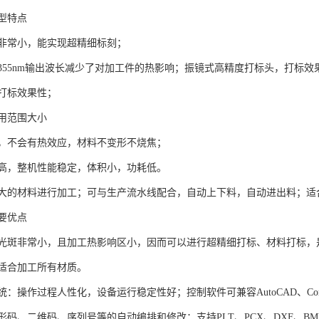
型特点
非常小，能实现超精细标刻；
355nm输出波长减少了对加工件的热影响；振镜式高精度打标头，打标
打标效果性；
用范围大小
，不会有热效应，材料不变形不烧焦；
高，整机性能稳定，体积小，功耗低。
大的材料进行加工；可与生产流水线配合，自动上下料，自动进出料；适
要优点
光斑非常小，且加工热影响区小，因而可以进行超精细打标、材料打标，
适合加工所有材质。
：操作过程人性化，设备运行稳定性好；控制软件可兼容AutoCAD、Corel
码、二维码、序列号等的自动编排和修改；支持PLT、PCX、DXF、BMP