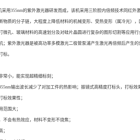
用355nm的紫外激光器研发而成，该机采用三阶腔内倍频技术同红外激
断物质的分子链，大程度上降低材料的机械变形、受热变形（属冷光），
打微孔、玻璃材料的高速划分及对硅片晶圆进行复杂的图形切割等应用行
机；紫外激光器是被高功率多模激光二极管泵浦产生激光再倍频后产生的
打标。
非常小，能实现超精细标刻；
355nm输出波长减少了对加工件的热影响；振镜式高精度打标头，打标
打标效果性；
用范围大；
，不会有热效应，材料不变形不烧焦；
高；