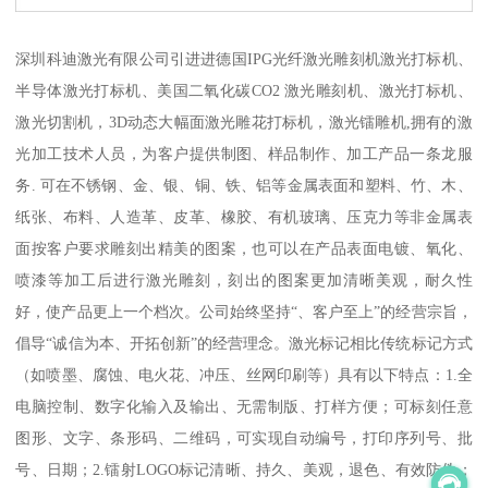
深圳科迪激光有限公司引进进德国IPG光纤激光雕刻机激光打标机、
半导体激光打标机、美国二氧化碳CO2 激光雕刻机、激光打标机、
激光切割机，3D动态大幅面激光雕花打标机，激光镭雕机,拥有的激
光加工技术人员，为客户提供制图、样品制作、加工产品一条龙服
务. 可在不锈钢、金、银、铜、铁、铝等金属表面和塑料、竹、木、
纸张、布料、人造革、皮革、橡胶、有机玻璃、压克力等非金属表
面按客户要求雕刻出精美的图案，也可以在产品表面电镀、氧化、
喷漆等加工后进行激光雕刻，刻出的图案更加清晰美观，耐久性
好，使产品更上一个档次。公司始终坚持“、客户至上”的经营宗旨，
倡导“诚信为本、开拓创新”的经营理念。激光标记相比传统标记方式
（如喷墨、腐蚀、电火花、冲压、丝网印刷等）具有以下特点：1.全
电脑控制、数字化输入及输出、无需制版、打样方便；可标刻任意
图形、文字、条形码、二维码，可实现自动编号，打印序列号、批
号、日期；2.镭射LOGO标记清晰、持久、美观，退色、有效防伪；