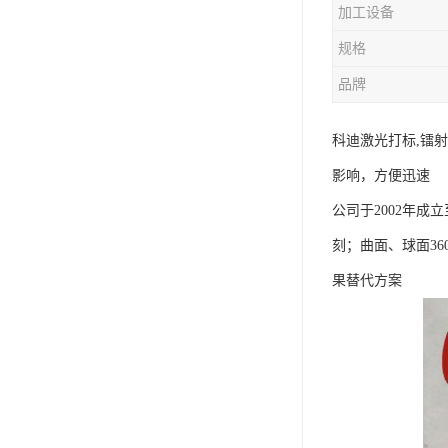
加工设备
规格
品牌
科迪激光打标,镭
影响，方便迅速
公司于2002年
刻；曲面、球面3
果替代方案