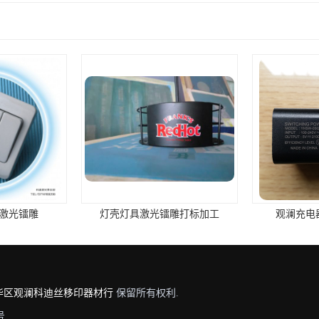
壳灯具激光镭雕打标加工
观澜充电器激光镭雕加工
华区观澜科迪丝移印器材行
保留所有权利.
号