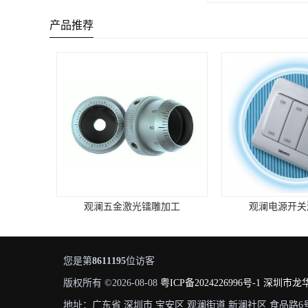
产品推荐
金激光镭雕加工
观澜电源开关激光镭雕
灯
您是第
8611195
位访客
版权所有 ©2026-08-08
粤ICP备2024226996号-1
深圳市龙
地址：广东省 深圳市 宝安区 观澜街道 新澜社区 食品路6