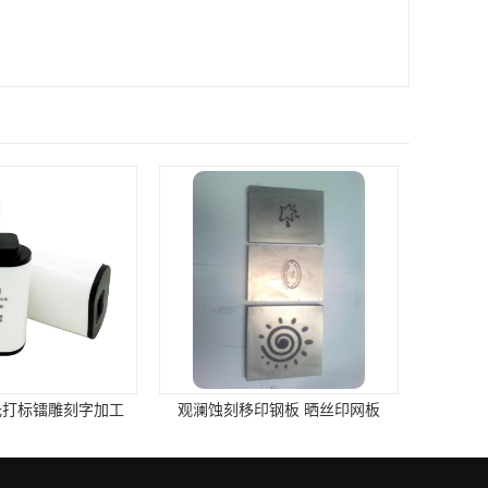
光打标镭雕刻字加工
观澜蚀刻移印钢板 晒丝印网板