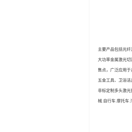
主要产品包括光纤
大功率金属激光切
售点，广泛应用于
五金工具、卫浴洁
非标定制多头激光打
械.自行车.摩托车