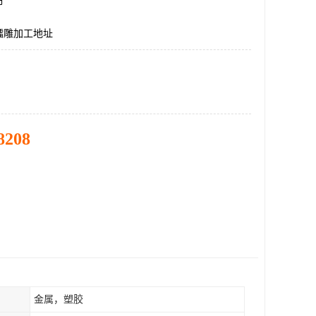
市
镭雕加工地址
8208
金属，塑胶