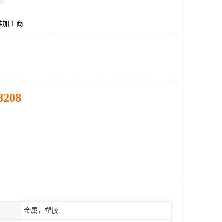
市
雕加工商
8208
金属，塑胶