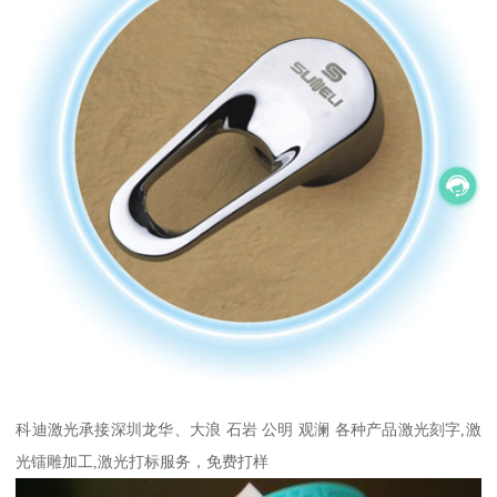
科迪激光承接深圳龙华、大浪 石岩 公明 观澜 各种产品激光刻字,激
光镭雕加工,激光打标服务，免费打样