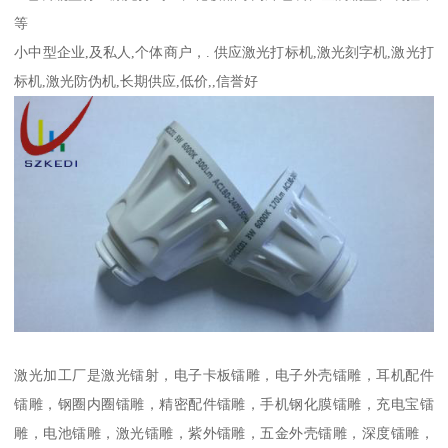
等
小中型企业,及私人,个体商户，. 供应激光打标机,激光刻字机,激光打
标机,激光防伪机,长期供应,低价,,信誉好
激光加工厂是激光镭射，电子卡板镭雕，电子外壳镭雕，耳机配件
镭雕，钢圈内圈镭雕，精密配件镭雕，手机钢化膜镭雕，充电宝镭
雕，电池镭雕，激光镭雕，紫外镭雕，五金外壳镭雕，深度镭雕，